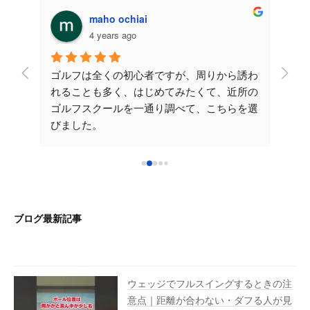
maho ochiai
4 years ago
レッス
ゴルフは全くの初心者ですが、周りから誘わ
こち
が伸び
れることも多く、はじめてみたくて、近所の
させ
たの
ゴルフスクールを一通り調べて、こちらを選
安で
かりや
びました。
てい
だくレ
先生が一から丁寧に教えてくださるので楽し
yo
いです。次のレッスンも楽しみです！こちら
ご時
！ラ
を選んで良かったです♪ 早く気持ちいいショ
確に
れから
ットをうてるように沢山通いたいと思いま
分か
た大阪
す。これからもよろしくお願いいたします。
です
ブログ最新記事
い致し
ウェッジでフルスイングするときの注
意点｜距離が合わない・ダフる人が見