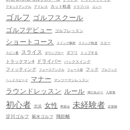
カット軌道
アドレス
アタックアングル
クラブパス
コンペ
ゴルフ
ゴルフスクール
ゴルフデビュー
ゴルフレッスン
ショートコース
スエー
スイング解析
スイング軌道
スライス
ダフリ
トップする
スピン量
ダウンブロー
ドライバー
トラックマン4
バックスイング
フック
フィッティング
フェースアングル
フェース面
プルフック
マナー
マンツーマンレッスン
ヘッドスピード
ラウンドレッスン
ルール
伸びあがり
入射角
初心者
未経験者
女性
北浜
懇親会
淀屋橋
淀川ゴルフ
飛距離
菊水ゴルフ