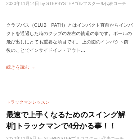
S
阪
2020年11月14日
by
STEPBYSTEPゴルフスクール代表コーチ
T
E
クラブパス（CLUB PATH）とはインパクト直前からインパ
P
クトを通過した時のクラブの左右の軌道の事です。ボールの
ゴ
飛び出しにとても重要な項目です。 上の図のインパクト前
ル
後のことでインサイドイン・アウト…
フ
ス
続きを読む →
ク
ー
ル
大
トラックマンレッスン
阪
最速で上手くなるためのスイング解
析]トラックマンで4分かる事！！
2020年11月5日
by
STEPBYSTEPゴルフスクール代表コーチ