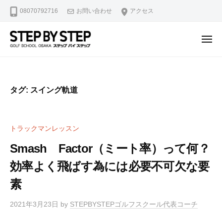
【
ュ
コ
08070792716
お問い合わせ
アクセス
北
ー
ン
浜
テ
・
メ
ン
淀
ニ
【
北
ュ
屋
ツ
ー
北
浜
橋
へ
駅
浜
】
ス
タグ:
スイング軌道
2
ゴ
・
キ
分
ル
淀
ッ
・
フ
屋
プ
トラックマンレッスン
堺
ス
橋
ラ
筋
Smash Factor（ミート率）って何？
】
イ
本
効率よく飛ばす為には必要不可欠な要
ゴ
ス
町
修
ル
駅
素
正
4
フ
マ
分
2021年3月23日
by
STEPBYSTEPゴルフスクール代表コーチ
ス
ン
・