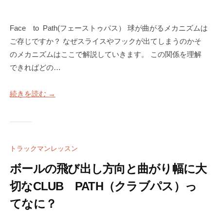
a
S
c
T
k
Face to Path(フェーストゥパス） 球が曲がるメカニズムは
E
M
ご存じですか？ なぜスライスやフックが出てしまうのかそ
P
a
B
のメカニズムはここで解説していきます。 この関係を理解
Y
n
できればどの…
S
4
T
続きを読む →
使
E
用
P
）
ゴ
S
ル
フ
T
トラックマンレッスン
ス
E
ボールの飛び出し方向と曲がり幅に大
ク
P
ー
切なCLUB PATH（クラブパス）っ
B
ル
てなに？
Y
大