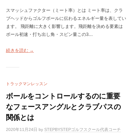
ラ
ツ
マ
イ
ー
スマッシュファクター（ミート率）とは ミート率は、クラ
ン
ス
マ
ブヘッドからゴルフボールに伝わるエネルギー量を表してい
ツ
ン
修
ます。 飛距離に大きく影響します。飛距離を決める要素は
ー
専
正
マ
ボール初速・打ち出し角・スピン量この3…
門
マ
ン
（
専
ン
続きを読む →
T
門
ツ
r
ゴ
ー
a
ル
c
マ
フ
k
ン
トラックマンレッスン
ス
M
専
ク
ボールをコントロールするのに重要
a
門
ー
n
なフェースアングルとクラブパスの
（
ル
4
関係とは
T
で
使
す
用
r
2020年11月24日
by
STEPBYSTEPゴルフスクール代表コーチ
）