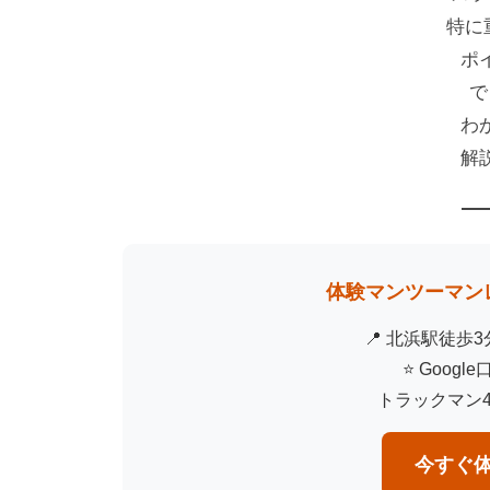
特に
ポ
で
わ
解
体験マンツーマンレ
📍 北浜駅徒歩
⭐ Googl
トラックマン
今すぐ体