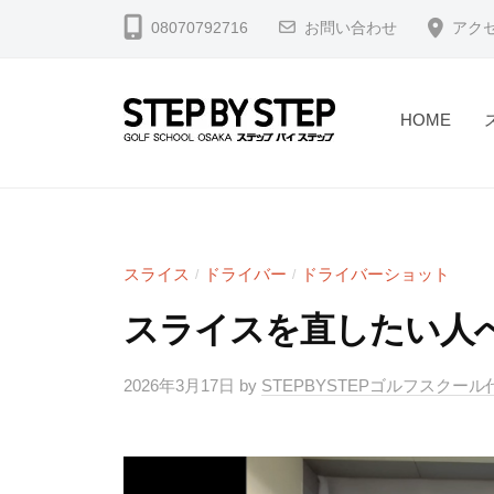
コ
北
08070792716
お問い合わせ
アク
ン
浜
テ
・
淀
ン
HOME
屋
ツ
【
北
橋
へ
浜
北
】
ス
駅
浜
ゴ
キ
2
・
ル
スライス
ドライバー
ドライバーショット
/
/
ッ
分
フ
淀
プ
スライスを直したい人
・
ス
屋
堺
ラ
橋
筋
2026年3月17日
by
STEPBYSTEPゴルフスクー
イ
】
本
ス
ゴ
町
修
駅
正
ル