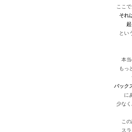
フ
ここで
ス
それ
ク
起
ー
とい
ル
大
阪
本当
もっ
バック
に
少なく
この
スラ