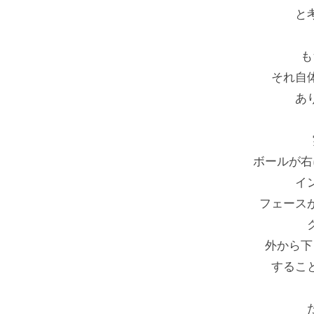
ル
）
と
フ
S
ス
も
T
ク
それ自
E
ー
あ
P
ル
B
大
阪
Y
ボールが右
S
イ
T
フェース
E
P
外から下
するこ
ゴ
ル