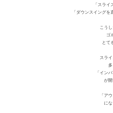
ク
専
「スライ
n
ー
門
4
「ダウンスイングを
ル
（
使
で
用
T
こうし
す
）
r
ゴ
S
とて
a
T
c
E
スライ
k
P
多
M
B
「インパ
Y
a
が開
S
n
T
4
「アウ
E
使
にな
P
用
ゴ