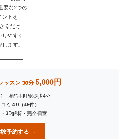
重要な2つの
イントを、
きるだけ
かりやすく
説します。
5,000円
ッスン 30分
3分・堺筋本町駅徒歩4分
e口コミ
4.9（45件）
4・3D解析・完全個室
験予約する →