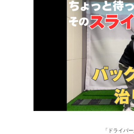
4
マ
フ
分
ン
ス
ツ
・
ラ
ー
マ
イ
マ
ン
ス
ン
ツ
専
修
ー
門
マ
正
（
ン
マ
T
専
ン
r
門
ツ
a
ゴ
c
ー
ル
k
マ
フ
M
ン
ス
「ドライバー
a