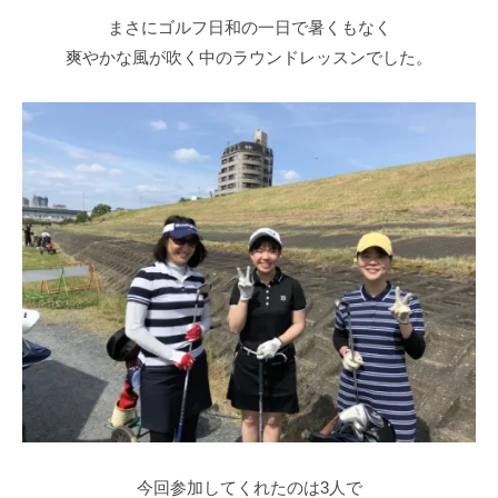
ラ
ツ
マ
まさにゴルフ日和の一日で暑くもなく
イ
ー
ン
爽やかな風が吹く中のラウンドレッスンでした。
ス
マ
ツ
ン
修
ー
専
正
マ
門
マ
ン
（
専
ン
T
門
ツ
r
ゴ
ー
a
ル
c
マ
フ
k
ン
ス
M
専
ク
a
門
ー
n
（
ル
4
T
で
使
す
用
r
今回参加してくれたのは3人で
）