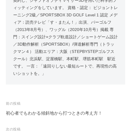
契約し、シャフトオプティマイザー3Dを用いた科学的フ
ィッティングをしています。 資格・認定： ビジョントレ
ーニング2級／SPORTSBOX 3D GOLF Level 1 認定 メデ
ィア：読売テレビ「す・またん！」出演、パーゴルフ
（2013年8月号）、ワッグル（2020年10月号）掲載 専
門：スイング設計×クラブ軌道設計／ショートゲーム設計
／3D動作解析（SPORTSBOX）/弾道解析専門（トラッ
クマン４） 活動エリア：大阪（STEPBYSTEPゴルフス
クール）北浜駅、淀屋橋駅、本町駅、堺筋本町駅 駅近
です。 一言：「遠回りしない最短ルートで、再現性の高
いショットを。」
投
前の投稿
稿
初心者でもわかる傾斜地から打つときの考え方！
ナ
ビ
次の投稿