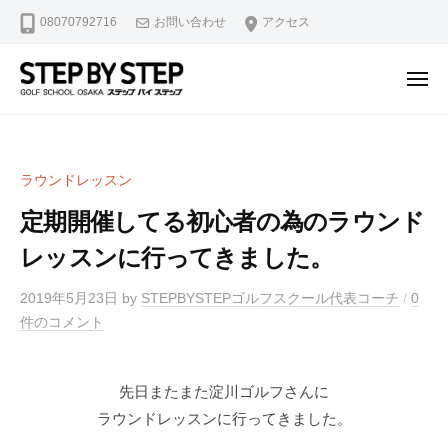
【
ュ
コ
08070792716
お問い合わせ
アクセス
北
ー
ン
浜
テ
・
メ
ン
淀
ニ
【
北
ュ
屋
ツ
ー
北
浜
橋
へ
駅
浜
】
ス
ラウンドレッスン
2
ゴ
・
キ
分
ル
定期開催してる初心者の為のラウンド
淀
ッ
・
フ
屋
レッスンに行ってきました。
プ
堺
ス
橋
ラ
筋
2019年5月23日
by
STEPBYSTEPゴルフスクール代表コーチ
/
0
】
イ
本
件のコメント
ゴ
ス
町
修
ル
駅
正
4
フ
先日またまた淀川ゴルフさんに
マ
分
ス
ラウンドレッスンに行ってきました。
ン
・