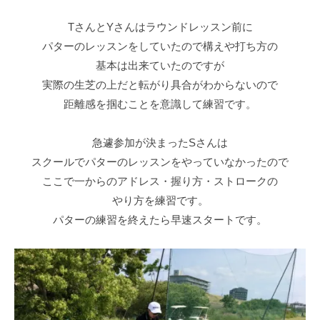
S
阪
T
TさんとYさんはラウンドレッスン前に
E
パターのレッスンをしていたので構えや打ち方の
P
基本は出来ていたのですが
ゴ
実際の生芝の上だと転がり具合がわからないので
ル
距離感を掴むことを意識して練習です。
フ
ス
急遽参加が決まったSさんは
ク
スクールでパターのレッスンをやっていなかったので
ー
ここで一からのアドレス・握り方・ストロークの
ル
やり方を練習です。
大
パターの練習を終えたら早速スタートです。
阪