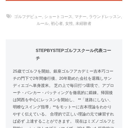
ゴルフデビュー
,
ショートコース
,
マナー
,
ラウンドレッスン
,
ルール
,
初心者
,
女性
,
未経験者
STEPBYSTEPゴルフスクール代表コー
チ
25歳でゴルフを開始。銀座ゴルフアカデミー吉本巧コー
チの門下で2年間修行後、20年勤めた会社を退職しサン
ディエゴへ単身渡米。 芝の上で毎日打つ環境で、アプロ
ーチ・バンカー・パッティングを徹底的に鍛錬。帰国後
は関西を中心にレッスンを開始し、 **「迷路にしない、
明瞭なスイング指導」**をモットーに吉本理論をわかり
やすく伝えている。 合理的で正しい理論の元で練習すれ
ば必ず 上達することができます。 現在はミズノゴルフと