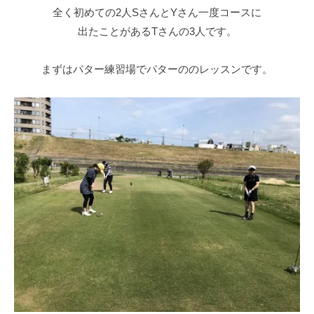
a
S
全く初めての2人SさんとYさん一度コースに
c
T
出たことがあるTさんの3人です。
k
E
M
P
まずはパター練習場でパターののレッスンです。
a
B
Y
n
S
4
T
使
E
用
P
）
ゴ
S
ル
フ
T
ス
E
ク
P
ー
B
ル
Y
大