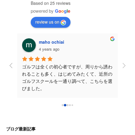
Based on 25 reviews
powered by
G
o
o
g
l
e
review us on
maho ochiai
4 years ago
レッス
ゴルフは全くの初心者ですが、周りから誘わ
こち
が伸び
れることも多く、はじめてみたくて、近所の
させ
たの
ゴルフスクールを一通り調べて、こちらを選
安で
かりや
びました。
てい
だくレ
先生が一から丁寧に教えてくださるので楽し
yo
いです。次のレッスンも楽しみです！こちら
ご時
！ラ
を選んで良かったです♪ 早く気持ちいいショ
確に
れから
ットをうてるように沢山通いたいと思いま
分か
た大阪
す。これからもよろしくお願いいたします。
です
ブログ最新記事
い致し