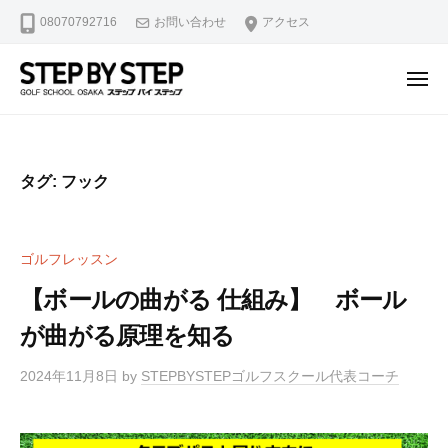
【
ュ
コ
08070792716
お問い合わせ
アクセス
北
ー
ン
浜
テ
・
メ
ン
淀
ニ
【
北
ュ
屋
ツ
ー
北
浜
橋
へ
駅
浜
】
ス
タグ:
フック
2
ゴ
・
キ
分
ル
淀
ッ
・
フ
屋
プ
ゴルフレッスン
堺
ス
橋
ラ
筋
【ボールの曲がる 仕組み】 ボール
】
イ
本
が曲がる原理を知る
ゴ
ス
町
修
ル
駅
2024年11月8日
by
STEPBYSTEPゴルフスクール代表コーチ
正
4
フ
マ
分
ス
ン
・