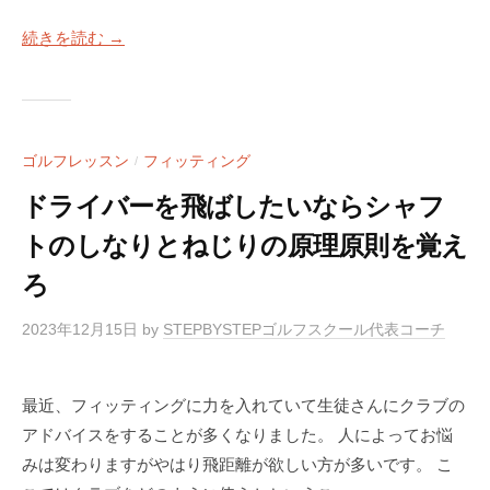
a
S
c
続きを読む →
T
k
E
M
P
a
B
Y
n
ゴルフレッスン
フィッティング
/
S
4
ドライバーを飛ばしたいならシャフ
T
使
E
トのしなりとねじりの原理原則を覚え
用
P
）
ろ
ゴ
S
ル
2023年12月15日
by
STEPBYSTEPゴルフスクール代表コーチ
フ
T
ス
E
ク
P
最近、フィッティングに力を入れていて生徒さんにクラブの
ー
B
アドバイスをすることが多くなりました。 人によってお悩
ル
Y
大
みは変わりますがやはり飛距離が欲しい方が多いです。 こ