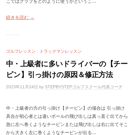
S
阪
こではクラブをどのように使うかというこ…
T
E
続きを読む →
P
ゴ
ル
フ
ゴルフレッスン
トラックマンレッスン
/
ス
中・上級者に多いドライバーの【チー
ク
ピン】引っ掛けの原因＆修正方法
ー
ル
2023年11月24日
by
STEPBYSTEPゴルフスクール代表コーチ
大
阪
中・上級者の方の引っ掛け【チーピン】の場合は 引っ掛け
具合が初心者とは違いボールの飛び出しは真っ直ぐ出てから
急に左へ巻くようなチーピンまたは飛び出しは右に出てそこ
から大きく左に巻くようなチーピンが出る…