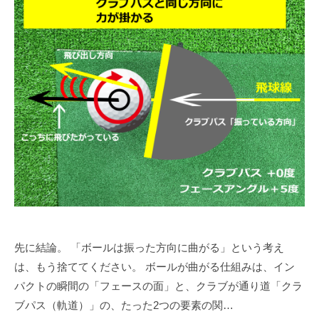
ラ
ツ
マ
イ
ー
ン
ス
マ
ツ
ン
修
ー
専
正
マ
門
マ
ン
（
専
ン
T
門
ツ
r
ゴ
ー
a
ル
c
マ
フ
k
ン
ス
M
専
ク
a
門
ー
n
先に結論。 「ボールは振った方向に曲がる」という考え
（
ル
4
は、もう捨ててください。 ボールが曲がる仕組みは、イン
T
で
使
パクトの瞬間の「フェースの面」と、クラブが通り道「クラ
す
用
r
ブパス（軌道）」の、たった2つの要素の関…
）