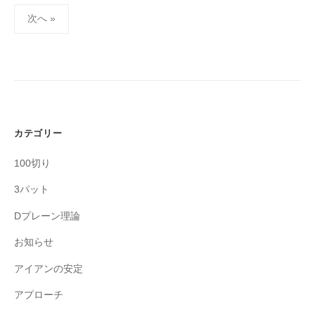
投
次へ »
稿
の
ペ
ー
ジ
送
カテゴリー
り
100切り
3パット
Dプレーン理論
お知らせ
アイアンの安定
アプローチ