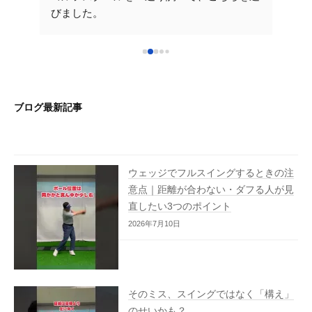
かりや
びました。
てい
だくレ
先生が一から丁寧に教えてくださるので楽し
yo
いです。次のレッスンも楽しみです！こちら
ご時
！ラ
を選んで良かったです♪ 早く気持ちいいショ
確に
れから
ットをうてるように沢山通いたいと思いま
分か
た大阪
す。これからもよろしくお願いいたします。
です
ブログ最新記事
い致し
ウェッジでフルスイングするときの注
意点｜距離が合わない・ダフる人が見
直したい3つのポイント
2026年7月10日
そのミス、スイングではなく「構え」
のせいかも？