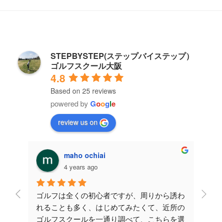
STEPBYSTEP(ステップバイステップ）
ゴルフスクール大阪
4.8
Based on 25 reviews
powered by
G
o
o
g
l
e
review us on
maho ochiai
4 years ago
レッス
ゴルフは全くの初心者ですが、周りから誘わ
こち
が伸び
れることも多く、はじめてみたくて、近所の
させ
たの
ゴルフスクールを一通り調べて、こちらを選
安で