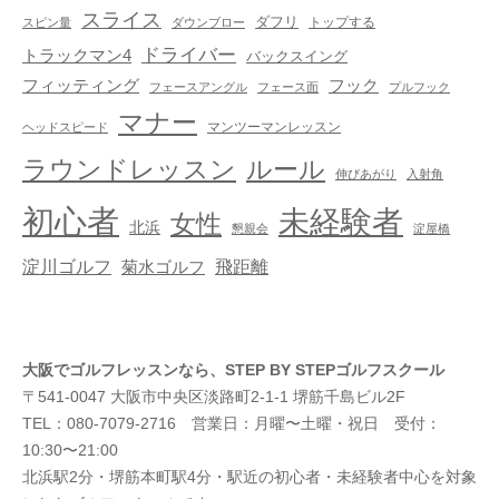
スライス
ダフリ
トップする
スピン量
ダウンブロー
ドライバー
トラックマン4
バックスイング
フック
フィッティング
フェースアングル
フェース面
プルフック
マナー
マンツーマンレッスン
ヘッドスピード
ラウンドレッスン
ルール
伸びあがり
入射角
初心者
未経験者
女性
北浜
懇親会
淀屋橋
淀川ゴルフ
飛距離
菊水ゴルフ
大阪でゴルフレッスンなら、STEP BY STEPゴルフスクール
〒541-0047 大阪市中央区淡路町2-1-1 堺筋千島ビル2F
TEL：080-7079-2716 営業日：月曜〜土曜・祝日 受付：
10:30〜21:00
北浜駅2分・堺筋本町駅4分・駅近の初心者・未経験者中心を対象