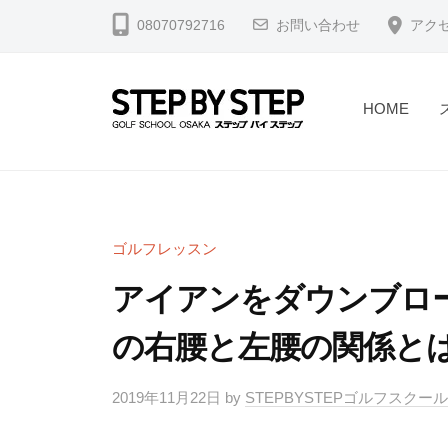
コ
北
08070792716
お問い合わせ
アク
ン
浜
テ
・
淀
ン
HOME
屋
ツ
【
北
橋
へ
浜
北
】
ス
駅
浜
ゴ
キ
2
・
ル
ゴルフレッスン
ッ
分
フ
淀
プ
アイアンをダウンブロ
・
ス
屋
堺
ラ
の右腰と左腰の関係と
橋
筋
イ
】
本
ス
2019年11月22日
by
STEPBYSTEPゴルフスクー
ゴ
町
修
駅
正
ル