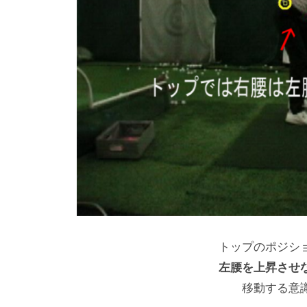
ル
）
フ
S
ス
T
ク
E
ー
P
ル
B
大
阪
Y
S
T
E
P
トップのポジシ
ゴ
左腰を上昇させ
ル
移動する意