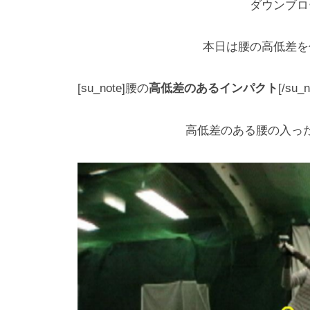
ク
専
ダウンブロ
n
ー
門
4
ル
本日は腰の高低差を
（
使
で
用
T
す
[su_note]腰の
高低差のあるインパクト
[/su_n
）
r
S
a
T
高低差のある腰の入っ
c
E
k
P
M
B
Y
a
S
n
T
4
E
使
P
用
ゴ