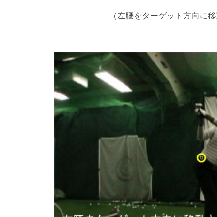
フ
（左腰をターゲット方向に移
ス
ク
ー
ル
大
阪