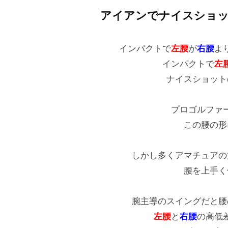
4
マ
フ
アイアンでナイスショ
分
ン
ス
ツ
・
ラ
インパクトで
左腰
が
右腰
よ
ー
マ
イ
インパクトで
左
マ
ン
ナイスショット
ス
ン
ツ
専
修
ー
門
プロゴルファ
マ
正
（
この腰の形
ン
マ
T
専
ン
r
しかし多くアマチュアの
門
ツ
a
腰を上手く
ゴ
c
ー
ル
k
マ
フ
腕主導のスイングだと腰
M
ン
ス
左腰
と
右腰
の高低
a