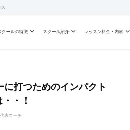
セス
スクールの特徴
スクール紹介
レッスン料金・内容
ーに打つためのインパクト
は・・！
ル代表コーチ