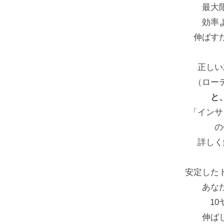
フ
最大
ス
効率
ク
伸ばす
ー
ル
正しい
（ロー
大
と
阪
「インサ
の
詳しく
安定した
あな
1
伸ば