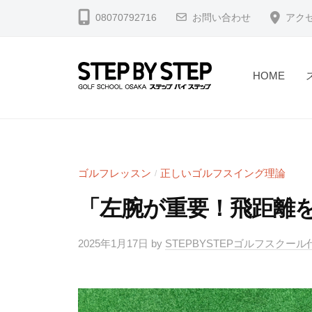
コ
北
08070792716
お問い合わせ
アク
ン
浜
テ
・
淀
ン
HOME
屋
ツ
【
北
橋
へ
浜
北
】
ス
駅
浜
ゴ
キ
2
・
ル
ゴルフレッスン
正しいゴルフスイング理論
/
ッ
分
フ
淀
プ
「左腕が重要！飛距離
・
ス
屋
堺
ラ
橋
筋
2025年1月17日
by
STEPBYSTEPゴルフスクー
イ
】
本
ス
ゴ
町
修
駅
正
ル