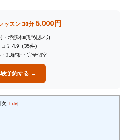
5,000円
ッスン 30分
3分・堺筋本町駅徒歩4分
e口コミ
4.9（35件）
4・3D解析・完全個室
験予約する →
目次
[
hide
]