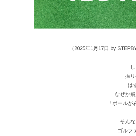
ク
専
n
ー
門
4
ル
（
使
で
用
T
す
）
r
S
（2025年1月17日 by ST
a
T
c
E
し
k
P
振り
M
B
は
Y
a
なぜか飛
S
n
「ボールが
T
4
E
そんな
使
P
ゴルフ
用
ゴ