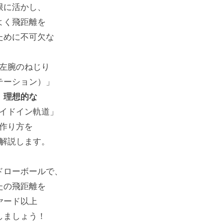
限に活かし、
よく飛距離を
ために不可欠な
左腕のねじり
テーション）」
、理想的な
イドイン軌道」
作り方を
解説します。
ドローボールで、
たの飛距離を
0ヤード以上
しましょう！