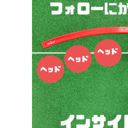
4
マ
フ
分
ン
ス
ツ
・
ラ
ー
マ
イ
マ
ン
ス
ン
ツ
専
修
ー
門
マ
正
（
ン
マ
T
専
ン
r
門
ツ
a
ゴ
c
ー
ル
k
マ
フ
M
ン
ス
a