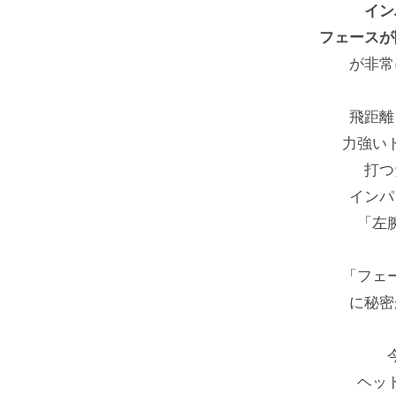
イン
ル
）
フェースが
フ
S
が非常
ス
T
ク
E
ー
飛距離
P
ル
力強い
B
大
打つ
阪
Y
インパ
S
「左
T
「フェ
E
に秘密
P
ゴ
ル
ヘッ