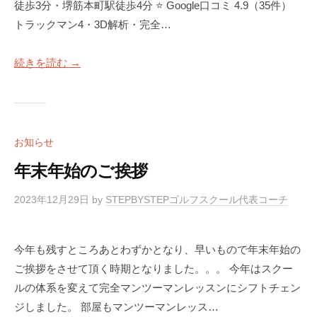
a
徒歩3分・堺筋本町駅徒歩4分 ⭐ Google口コミ 4.9（35件）
S
c
トラックマン4・3D解析・完全…
T
k
E
M
P
続きを読む →
a
B
Y
n
S
4
T
使
お知らせ
E
用
P
年末年始のご挨拶
）
ゴ
S
ル
2023年12月29日
by
STEPBYSTEPゴルフスクール代表コーチ
フ
T
ス
E
ク
今年も残すところあとわずかとなり、早いもので年末年始の
P
ー
ご挨拶をさせて頂く時期となりました。。。 今年はスクー
B
ル
ルの体系を変えて完全マンツーマンレッスンにシフトチェン
Y
大
ジしました。 部屋もマンツーマンレッス…