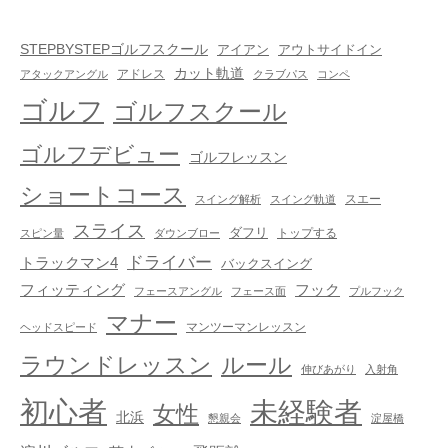
STEPBYSTEPゴルフスクール
アイアン
アウトサイドイン
カット軌道
アドレス
アタックアングル
クラブパス
コンペ
ゴルフ
ゴルフスクール
ゴルフデビュー
ゴルフレッスン
ショートコース
スエー
スイング解析
スイング軌道
スライス
ダフリ
トップする
スピン量
ダウンブロー
ドライバー
トラックマン4
バックスイング
フック
フィッティング
フェースアングル
フェース面
プルフック
マナー
マンツーマンレッスン
ヘッドスピード
ラウンドレッスン
ルール
伸びあがり
入射角
初心者
未経験者
女性
北浜
懇親会
淀屋橋