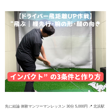
ラ
ツ
マ
イ
ー
ン
ス
マ
ツ
ン
修
ー
専
正
マ
門
マ
ン
（
専
ン
T
門
ツ
r
ゴ
ー
a
ル
c
マ
フ
k
ン
ス
M
専
ク
a
門
ー
n
（
ル
4
T
で
使
す
用
r
先に結論 体験マンツーマンレッスン 30分 5,000円 📍 北浜駅
）