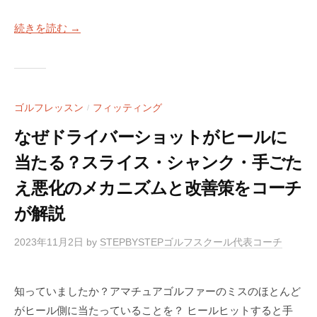
S
阪
T
続きを読む →
E
P
ゴ
ル
ゴルフレッスン
フィッティング
/
フ
なぜドライバーショットがヒールに
ス
ク
当たる？スライス・シャンク・手ごた
ー
え悪化のメカニズムと改善策をコーチ
ル
が解説
大
阪
2023年11月2日
by
STEPBYSTEPゴルフスクール代表コーチ
知っていましたか？アマチュアゴルファーのミスのほとんど
がヒール側に当たっていることを？ ヒールヒットすると手