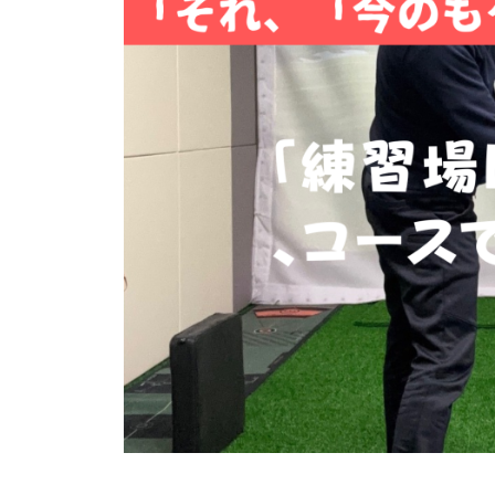
フ
ス
ク
ー
ル
大
阪