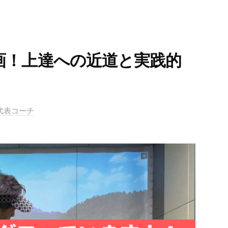
画！上達への近道と実践的
ル代表コーチ