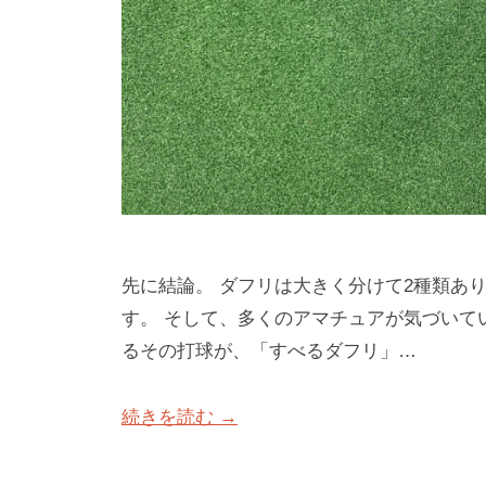
ク
専
n
ー
門
4
ル
（
使
で
用
T
す
）
r
S
a
T
c
E
k
P
先に結論。 ダフリは大きく分けて2種類あ
M
B
す。 そして、多くのアマチュアが気づいて
Y
a
るその打球が、「すべるダフリ」…
S
n
T
4
E
続きを読む →
使
P
用
ゴ