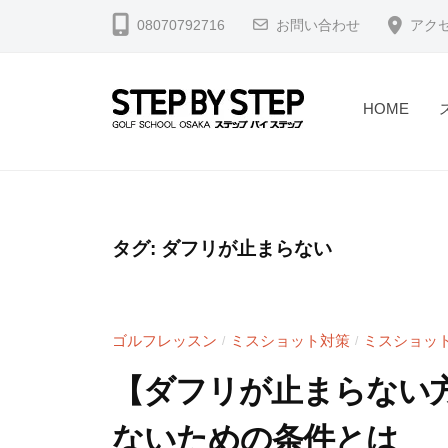
コ
北
08070792716
お問い合わせ
アク
ン
浜
テ
・
淀
ン
HOME
屋
ツ
【
北
橋
へ
浜
北
】
ス
駅
浜
ゴ
キ
2
・
ル
タグ:
ダフリが止まらない
ッ
分
フ
淀
プ
・
ス
屋
堺
ラ
橋
ゴルフレッスン
ミスショット対策
ミスショッ
/
/
筋
イ
】
本
ス
【ダフリが止まらない
ゴ
町
修
ないための条件とは
駅
正
ル