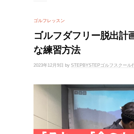
ル
）
フ
S
ゴルフレッスン
ス
T
ク
ゴルフダフリー脱出計
E
ー
P
ル
な練習方法
B
大
阪
Y
2023年12月9日
by
STEPBYSTEPゴルフスクー
S
T
E
P
ゴ
ル