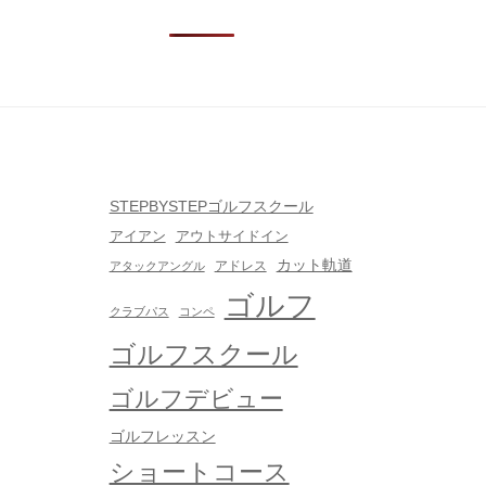
STEPBYSTEPゴルフスクール
 mana
三輪M
アイアン
アウトサイドイン
 years ago
5 years ago
カット軌道
アドレス
アタックアングル
ゴルフ
く、クチコミ
ゴルフ全くの初心者
クラブパス
コンペ
たので体験レ
で、体験レッスンに参
ゴルフスクール
伺いました。
加しました。
心者でした
とても分かりやすく、
ゴルフデビュー
丁寧に教えて
優しく教えて頂けまし
ゴルフレッスン
、1回で上手く
た。
ショートコース
と思えるくら
カメラが設置されてい