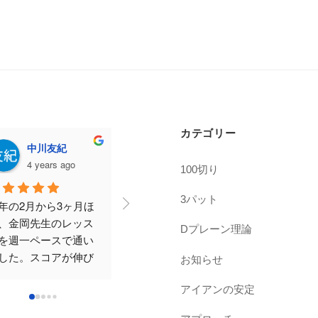
カテゴリー
maho ochiai
Amika
k
4 years ago
4 years ago
4
100切り
3パット
ルフは全くの初心者
こちらのコメントを見
職場に近
すが、周りから誘わ
て、体験に参加後入会
も良かっ
Dプレーン理論
ることも多く、はじ
させてもらいました。
ッスンに
てみたくて、近所の
運動経験がないので不
全くの初
お知らせ
ルフスクールを一通
安でしたが、コーチが
が、大変
調べて、こちらを選
優しいので楽しく通え
いただき
アイアンの安定
ました。
ています。
なれた！