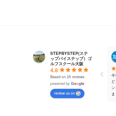
STEPBYSTEP(ステ
中川友紀
ップバイステップ）ゴ
4 years ago
ルフスクール大阪
4.8
今年の2月から3ヶ月ほ
ゴ
Based on 25 reviews
ど、金岡先生のレッス
で
powered by
G
o
o
g
l
e
ンを週一ペースで通い
れ
review us on
ました。スコアが伸び
め
悩み、110〜115位から
ゴ
上達できなかったので
り
すが、的確でロジカル
び