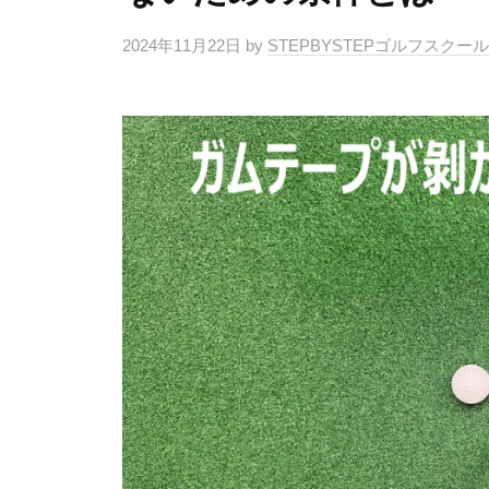
4
マ
フ
2024年11月22日
by
STEPBYSTEPゴルフスクー
分
ン
ス
ツ
・
ラ
ー
マ
イ
マ
ン
ス
ン
ツ
専
修
ー
門
マ
正
（
ン
マ
T
専
ン
r
門
ツ
a
ゴ
c
ー
ル
k
マ
フ
M
ン
ス
a