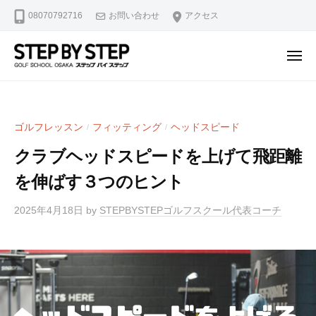
【
ュ
コ
08070792716
お問い合わせ
アクセス
北
ー
ン
浜
テ
・
メ
ン
淀
ニ
【
北
ュ
屋
ツ
ー
北
浜
橋
へ
駅
浜
】
ス
ゴルフレッスン
フィッティング
ヘッドスピード
/
/
2
ゴ
・
キ
分
ル
クラブヘッドスピードを上げて飛距離
淀
ッ
・
フ
屋
を伸ばす３つのヒント
プ
堺
ス
橋
ラ
筋
2025年4月18日
by
STEPBYSTEPゴルフスクール代表コーチ
】
イ
本
ゴ
ス
町
修
ル
駅
正
4
フ
マ
分
ス
ン
・