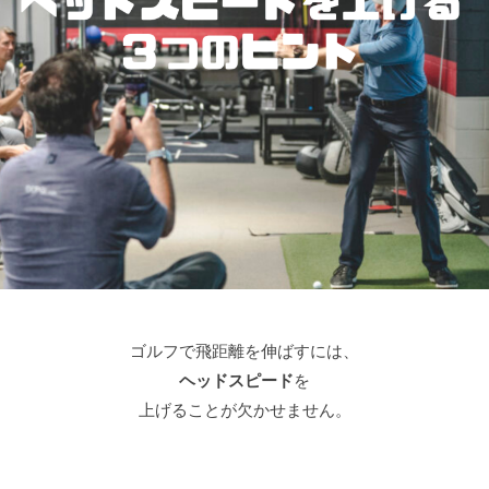
ラ
ツ
マ
イ
ー
ン
ス
マ
ツ
ン
修
ー
専
正
マ
門
マ
ン
（
専
ン
T
門
ツ
r
ゴ
ー
a
ル
c
マ
フ
k
ン
ス
M
専
ク
a
ゴルフで飛距離を伸ばすには、
門
ー
n
ヘッドスピード
を
（
ル
4
上げることが欠かせません。
T
で
使
す
用
r
）