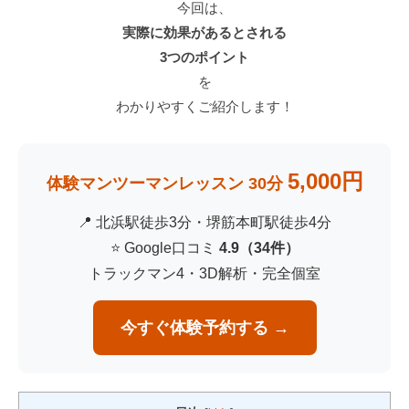
a
今回は、
S
c
実際に効果があるとされる
T
k
3つのポイント
E
M
P
を
a
B
わかりやすくご紹介します！
Y
n
S
4
T
5,000円
使
体験マンツーマンレッスン 30分
E
用
P
📍 北浜駅徒歩3分・堺筋本町駅徒歩4分
）
ゴ
⭐ Google口コミ
4.9（34件）
S
ル
トラックマン4・3D解析・完全個室
フ
T
ス
E
ク
今すぐ体験予約する →
P
ー
B
ル
Y
大