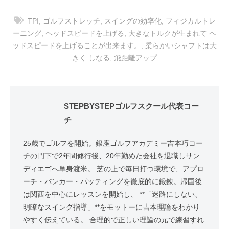
TPI
,
ゴルフストレッチ
,
スイングの効率化
,
フィジカルトレ
ーニング
,
ヘッドスピードを上げる
,
大きなトルクが生まれて ヘ
ッドスピードを上げることが出来ます。
,
柔らかいシャフトは大
きく しなる
,
飛距離アップ
STEPBYSTEPゴルフスクール代表コー
チ
25歳でゴルフを開始。銀座ゴルフアカデミー吉本巧コー
チの門下で2年間修行後、20年勤めた会社を退職しサン
ディエゴへ単身渡米。 芝の上で毎日打つ環境で、アプロ
ーチ・バンカー・パッティングを徹底的に鍛錬。帰国後
は関西を中心にレッスンを開始し、 **「迷路にしない、
明瞭なスイング指導」**をモットーに吉本理論をわかり
やすく伝えている。 合理的で正しい理論の元で練習すれ