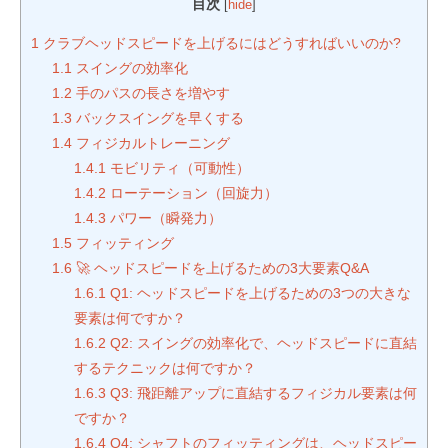
S
阪
目次
[
hide
]
T
1
クラブヘッドスピードを上げるにはどうすればいいのか?
E
1.1
スイングの効率化
P
1.2
手のパスの長さを増やす
ゴ
1.3
バックスイングを早くする
ル
1.4
フィジカルトレーニング
フ
1.4.1
モビリティ（可動性）
1.4.2
ローテーション（回旋力）
ス
1.4.3
パワー（瞬発力）
ク
1.5
フィッティング
ー
1.6
🚀 ヘッドスピードを上げるための3大要素Q&A
ル
1.6.1
Q1: ヘッドスピードを上げるための3つの大きな
大
要素は何ですか？
阪
1.6.2
Q2: スイングの効率化で、ヘッドスピードに直結
するテクニックは何ですか？
1.6.3
Q3: 飛距離アップに直結するフィジカル要素は何
ですか？
1.6.4
Q4: シャフトのフィッティングは、ヘッドスピー