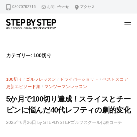
【
ュ
コ
08070792716
お問い合わせ
アクセス
北
ー
ン
浜
テ
・
メ
ン
淀
ニ
【
北
ュ
屋
ツ
ー
北
浜
橋
へ
駅
浜
】
ス
カテゴリー:
100切り
2
ゴ
・
キ
分
ル
淀
ッ
・
フ
屋
プ
100切り
ゴルフレッスン
ドライバーショット
ベストスコア
/
/
/
堺
ス
橋
更新エピソード集
マンツーマンレッスン
/
ラ
筋
】
イ
本
5か月で100切り達成！スライスとチー
ゴ
ス
町
ピンに悩んだ40代レフティの劇的変化
修
ル
駅
正
4
フ
2025年6月26日
by
STEPBYSTEPゴルフスクール代表コーチ
マ
分
ス
ン
・