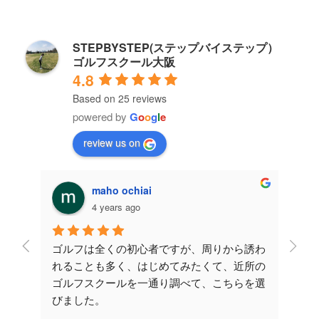
STEPBYSTEP(ステップバイステップ）
ゴルフスクール大阪
4.8
Based on 25 reviews
powered by
G
o
o
g
l
e
review us on
maho ochiai
4 years ago
レッス
ゴルフは全くの初心者ですが、周りから誘わ
こち
が伸び
れることも多く、はじめてみたくて、近所の
させ
たの
ゴルフスクールを一通り調べて、こちらを選
安で
かりや
びました。
てい
だくレ
先生が一から丁寧に教えてくださるので楽し
yo