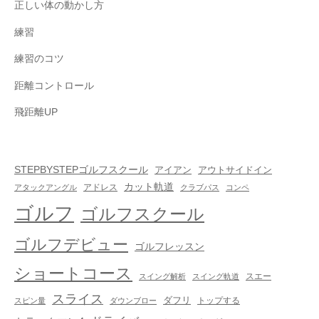
正しい体の動かし方
練習
練習のコツ
距離コントロール
飛距離UP
STEPBYSTEPゴルフスクール
アイアン
アウトサイドイン
カット軌道
アドレス
アタックアングル
クラブパス
コンペ
ゴルフ
ゴルフスクール
ゴルフデビュー
ゴルフレッスン
ショートコース
スエー
スイング解析
スイング軌道
スライス
ダフリ
トップする
スピン量
ダウンブロー