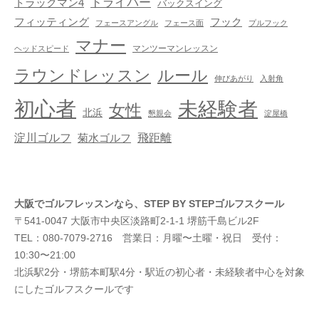
ドライバー
トラックマン4
バックスイング
フック
フィッティング
フェースアングル
フェース面
プルフック
マナー
マンツーマンレッスン
ヘッドスピード
ラウンドレッスン
ルール
伸びあがり
入射角
初心者
未経験者
女性
北浜
懇親会
淀屋橋
淀川ゴルフ
飛距離
菊水ゴルフ
大阪でゴルフレッスンなら、STEP BY STEPゴルフスクール
〒541-0047 大阪市中央区淡路町2-1-1 堺筋千島ビル2F
TEL：080-7079-2716 営業日：月曜〜土曜・祝日 受付：
10:30〜21:00
北浜駅2分・堺筋本町駅4分・駅近の初心者・未経験者中心を対象
にしたゴルフスクールです