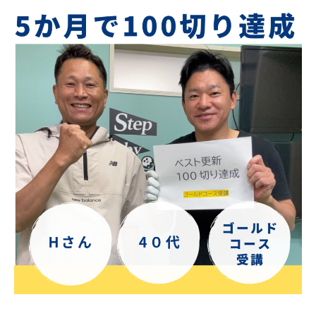
ラ
ツ
マ
イ
ー
ン
ス
マ
ツ
ン
修
ー
専
正
マ
門
マ
ン
（
専
ン
T
門
ツ
r
ゴ
ー
a
ル
c
マ
フ
k
ン
ス
M
専
ク
a
門
ー
n
（
ル
4
T
で
使
す
用
r
）