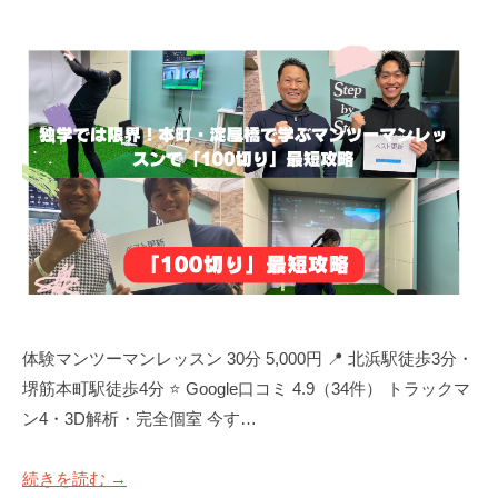
S
阪
T
E
P
ゴ
ル
フ
ス
ク
ー
ル
大
体験マンツーマンレッスン 30分 5,000円 📍 北浜駅徒歩3分・
阪
堺筋本町駅徒歩4分 ⭐ Google口コミ 4.9（34件） トラックマ
ン4・3D解析・完全個室 今す…
続きを読む →