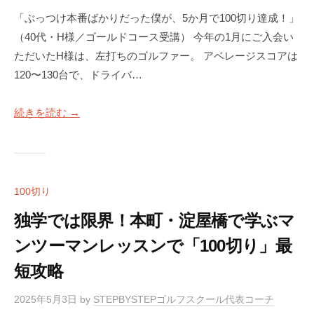
a
S
「ぶっつけ本番ばかりだった僕が、5か月で100切り達成！」
c
T
（40代・H様／ゴールドコース受講） 今年の1月にご入会い
k
E
ただいたH様は、左打ちのゴルファー。 アベレージスコアは
M
P
120〜130台で、ドライバ…
a
B
Y
n
S
続きを読む →
4
T
使
E
用
P
）
ゴ
100切り
S
ル
フ
T
独学では限界！本町・淀屋橋で学ぶマ
ス
E
ンツーマンレッスンで「100切り」最
ク
P
ー
短攻略
B
ル
Y
大
2025年5月3日
by
STEPBYSTEPゴルフスクール代表コーチ