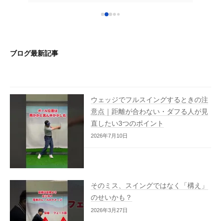
いです。次のレッスンも楽しみです！こちら
ご時
！ラ
を選んで良かったです♪ 早く気持ちいいショ
確に
れから
ットをうてるように沢山通いたいと思いま
分か
た大阪
す。これからもよろしくお願いいたします。
です
ブログ最新記事
い致し
ウェッジでフルスイングするときの注
意点｜距離が合わない・ダフる人が見
直したい3つのポイント
2026年7月10日
そのミス、スイングではなく「構え」
のせいかも？
2026年3月27日