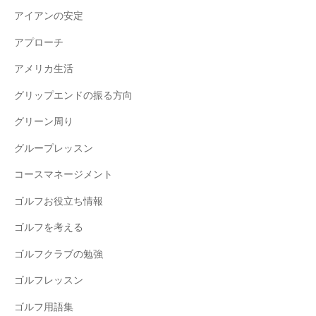
S
阪
アイアンの安定
T
E
アプローチ
P
アメリカ生活
ゴ
グリップエンドの振る方向
ル
フ
グリーン周り
ス
グループレッスン
ク
コースマネージメント
ー
ル
ゴルフお役立ち情報
大
ゴルフを考える
阪
ゴルフクラブの勉強
ゴルフレッスン
ゴルフ用語集