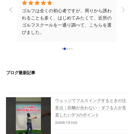
レッス
ゴルフは全くの初心者ですが、周りから誘わ
こち
が伸び
れることも多く、はじめてみたくて、近所の
させ
たの
ゴルフスクールを一通り調べて、こちらを選
安で
かりや
びました。
てい
だくレ
先生が一から丁寧に教えてくださるので楽し
yo
いです。次のレッスンも楽しみです！こちら
ご時
！ラ
を選んで良かったです♪ 早く気持ちいいショ
確に
れから
ットをうてるように沢山通いたいと思いま
分か
た大阪
す。これからもよろしくお願いいたします。
です
ブログ最新記事
い致し
ウェッジでフルスイングするときの注
意点｜距離が合わない・ダフる人が見
直したい3つのポイント
2026年7月10日