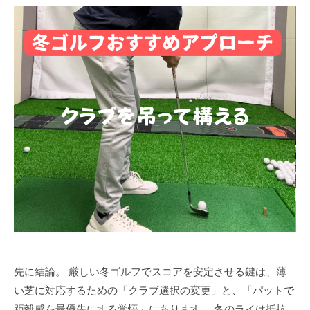
ラ
ツ
マ
イ
ー
ン
ス
マ
ツ
ン
修
ー
専
正
マ
門
マ
ン
（
専
ン
T
門
ツ
r
ゴ
ー
a
ル
c
マ
フ
k
ン
ス
M
専
ク
a
門
ー
n
（
ル
4
T
で
使
先に結論。 厳しい冬ゴルフでスコアを安定させる鍵は、薄
す
用
r
い芝に対応するための「クラブ選択の変更」と、「パットで
）
距離感を最優先にする覚悟」にあります。 冬のライは抵抗