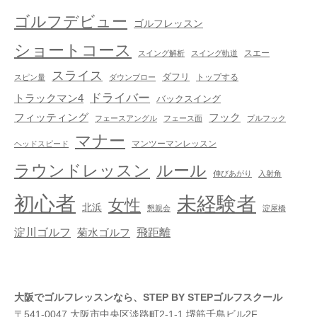
ゴルフデビュー
ゴルフレッスン
ショートコース
スエー
スイング解析
スイング軌道
スライス
ダフリ
トップする
スピン量
ダウンブロー
ドライバー
トラックマン4
バックスイング
フック
フィッティング
フェースアングル
フェース面
プルフック
マナー
マンツーマンレッスン
ヘッドスピード
ラウンドレッスン
ルール
伸びあがり
入射角
初心者
未経験者
女性
北浜
懇親会
淀屋橋
淀川ゴルフ
飛距離
菊水ゴルフ
大阪でゴルフレッスンなら、STEP BY STEPゴルフスクール
〒541-0047 大阪市中央区淡路町2-1-1 堺筋千島ビル2F