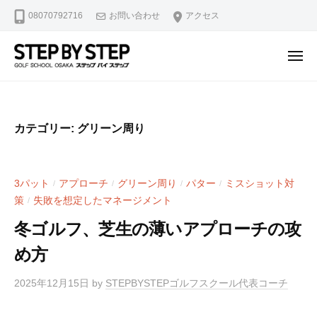
【
ュ
コ
08070792716
お問い合わせ
アクセス
北
ー
ン
浜
テ
・
メ
ン
淀
ニ
【
北
ュ
屋
ツ
ー
北
浜
橋
へ
駅
浜
】
ス
カテゴリー:
グリーン周り
2
ゴ
・
キ
分
ル
淀
ッ
・
フ
屋
プ
3パット
アプローチ
グリーン周り
パター
ミスショット対
/
/
/
/
堺
ス
橋
策
失敗を想定したマネージメント
/
ラ
筋
】
イ
本
冬ゴルフ、芝生の薄いアプローチの攻
ゴ
ス
町
め方
修
ル
駅
正
4
フ
2025年12月15日
by
STEPBYSTEPゴルフスクール代表コーチ
マ
分
ス
ン
・