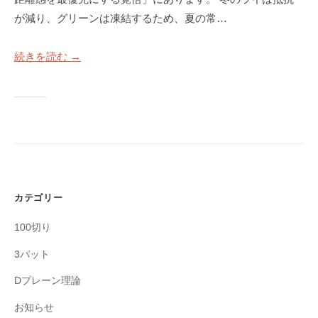
a
S
が減り、グリーンは凍結するため、夏の常…
c
T
k
E
続きを読む →
M
P
a
B
Y
n
S
4
T
使
E
用
P
）
ゴ
S
カテゴリー
ル
フ
T
100切り
ス
E
ク
3パット
P
ー
B
Dプレーン理論
ル
Y
大
お知らせ