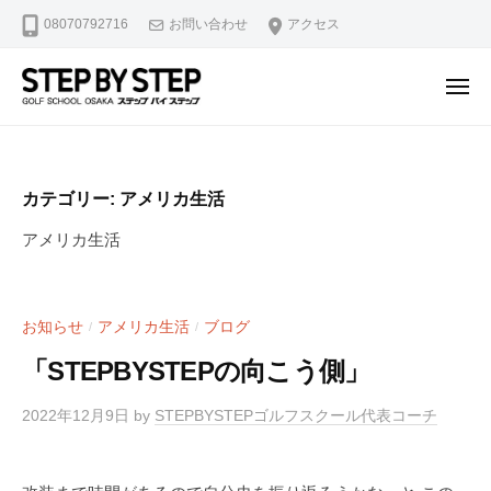
【
ュ
コ
08070792716
お問い合わせ
アクセス
北
ー
ン
浜
テ
・
メ
ン
淀
ニ
【
北
ュ
屋
ツ
ー
北
浜
橋
へ
駅
浜
】
ス
カテゴリー:
アメリカ生活
2
ゴ
・
キ
分
ル
アメリカ生活
淀
ッ
・
フ
屋
プ
堺
ス
橋
ラ
筋
お知らせ
アメリカ生活
ブログ
/
/
】
イ
本
「STEPBYSTEPの向こう側」
ゴ
ス
町
修
ル
駅
2022年12月9日
by
STEPBYSTEPゴルフスクール代表コーチ
正
4
フ
マ
分
ス
ン
・