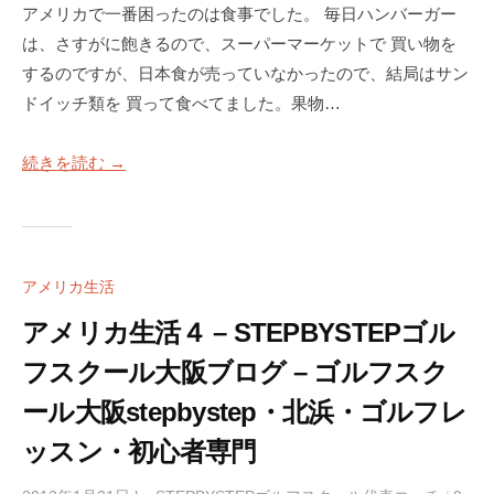
a
アメリカで一番困ったのは食事でした。 毎日ハンバーガー
S
c
T
は、さすがに飽きるので、スーパーマーケットで 買い物を
k
E
するのですが、日本食が売っていなかったので、結局はサン
M
P
ドイッチ類を 買って食べてました。果物…
a
B
Y
n
続きを読む →
S
4
T
使
E
用
P
）
ゴ
アメリカ生活
S
ル
アメリカ生活４ – STEPBYSTEPゴル
フ
T
ス
フスクール大阪ブログ – ゴルフスク
E
ク
P
ール大阪stepbystep・北浜・ゴルフレ
ー
B
ル
ッスン・初心者専門
Y
大