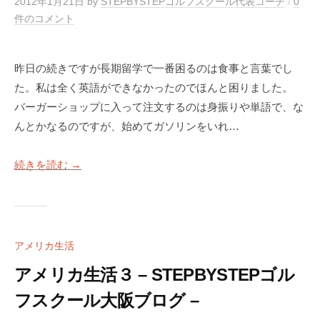
S
阪
2012年1月21日
by
STEPBYSTEPゴルフスクール代表コーチ
/
0
T
件のコメント
E
P
昨日の続きですが長期留学で一番困るのは食事と言葉でし
ゴ
た。私は全く英語ができなかったのでほんと困りました。
ル
バーガーショップに入って注文するのは身振りや単語で、な
フ
んとかなるのですが、始めてガソリンをいれ…
ス
ク
続きを読む →
ー
ル
大
阪
アメリカ生活
アメリカ生活３ – STEPBYSTEPゴル
フスクール大阪ブログ –