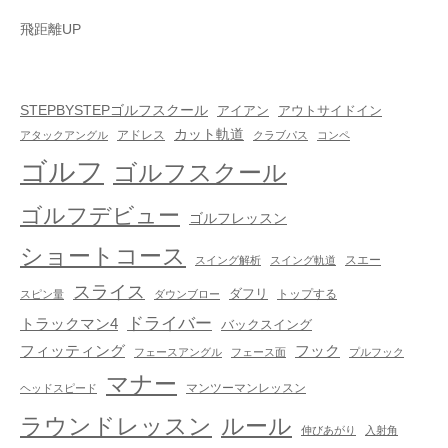
飛距離UP
STEPBYSTEPゴルフスクール
アイアン
アウトサイドイン
カット軌道
アドレス
アタックアングル
クラブパス
コンペ
ゴルフ
ゴルフスクール
ゴルフデビュー
ゴルフレッスン
ショートコース
スエー
スイング解析
スイング軌道
スライス
ダフリ
トップする
スピン量
ダウンブロー
ドライバー
トラックマン4
バックスイング
フック
フィッティング
フェースアングル
フェース面
プルフック
マナー
マンツーマンレッスン
ヘッドスピード
ラウンドレッスン
ルール
伸びあがり
入射角