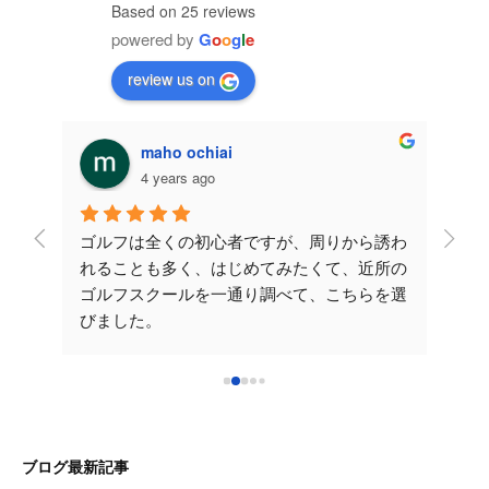
Based on 25 reviews
powered by
G
o
o
g
l
e
review us on
maho ochiai
4 years ago
レッス
ゴルフは全くの初心者ですが、周りから誘わ
こち
が伸び
れることも多く、はじめてみたくて、近所の
させ
たの
ゴルフスクールを一通り調べて、こちらを選
安で
かりや
びました。
てい
だくレ
先生が一から丁寧に教えてくださるので楽し
yo
いです。次のレッスンも楽しみです！こちら
ご時
！ラ
を選んで良かったです♪ 早く気持ちいいショ
確に
れから
ットをうてるように沢山通いたいと思いま
分か
た大阪
す。これからもよろしくお願いいたします。
です
ブログ最新記事
い致し