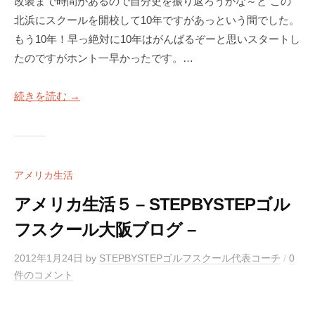
ラ
改装まで時間があるので自分史を振り返ろうかな～と この
ツ
マ
イ
北浜にスクールを開校して10年ですがあっという間でした。
ー
ン
ス
もう10年！早っ絶対に10年はがんばるぞーと思いスタートし
マ
ツ
ン
修
たのですがホント一早かったです。…
ー
専
正
マ
門
続きを読む →
マ
ン
（
専
ン
T
門
ツ
r
ゴ
ー
a
ル
c
マ
アメリカ生活
フ
k
ン
アメリカ生活５ – STEPBYSTEPゴル
ス
M
専
ク
a
フスクール大阪ブログ –
門
ー
n
（
ル
4
2012年1月24日
by
STEPBYSTEPゴルフスクール代表コーチ
/
0
T
で
使
件のコメント
す
用
r
）