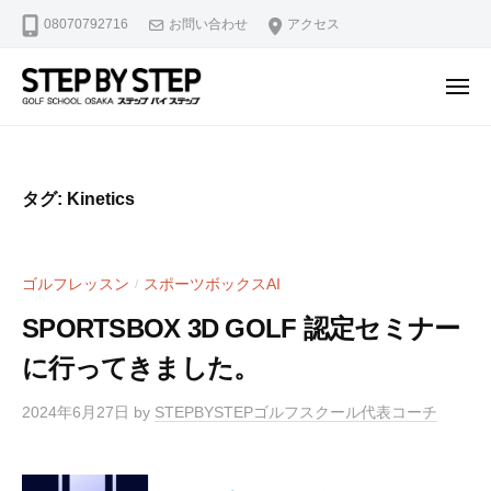
【
ュ
コ
08070792716
お問い合わせ
アクセス
北
ー
ン
浜
テ
・
メ
ン
淀
ニ
【
北
ュ
屋
ツ
ー
北
浜
橋
へ
駅
浜
】
ス
タグ:
Kinetics
2
ゴ
・
キ
分
ル
淀
ッ
・
フ
屋
プ
ゴルフレッスン
スポーツボックスAI
/
堺
ス
橋
ラ
筋
SPORTSBOX 3D GOLF 認定セミナー
】
イ
本
に行ってきました。
ゴ
ス
町
修
ル
駅
2024年6月27日
by
STEPBYSTEPゴルフスクール代表コーチ
正
4
フ
マ
分
ス
ン
・