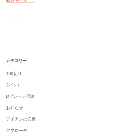
a
続きを読む →
S
c
T
k
E
M
P
a
B
Y
n
S
4
T
使
カテゴリー
E
用
P
100切り
）
ゴ
S
ル
3パット
フ
T
Dプレーン理論
ス
E
ク
お知らせ
P
ー
B
アイアンの安定
ル
Y
大
アプローチ