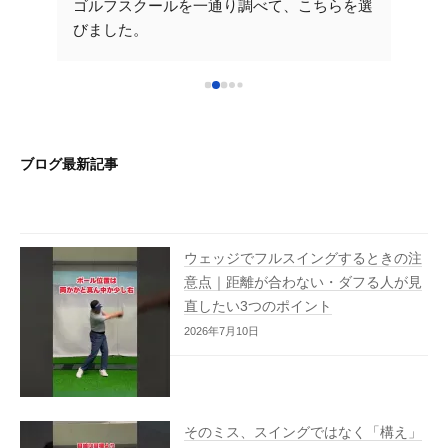
たの
ゴルフスクールを一通り調べて、こちらを選
安で
かりや
びました。
てい
だくレ
先生が一から丁寧に教えてくださるので楽し
yo
いです。次のレッスンも楽しみです！こちら
ご時
！ラ
を選んで良かったです♪ 早く気持ちいいショ
確に
れから
ットをうてるように沢山通いたいと思いま
分か
た大阪
す。これからもよろしくお願いいたします。
です
ブログ最新記事
い致し
ウェッジでフルスイングするときの注
意点｜距離が合わない・ダフる人が見
直したい3つのポイント
2026年7月10日
そのミス、スイングではなく「構え」