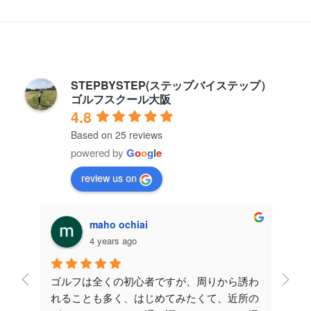
STEPBYSTEP(ステップバイステップ）
ゴルフスクール大阪
4.8
Based on 25 reviews
powered by
G
o
o
g
l
e
review us on
maho ochiai
4 years ago
レッス
ゴルフは全くの初心者ですが、周りから誘わ
こち
が伸び
れることも多く、はじめてみたくて、近所の
させ