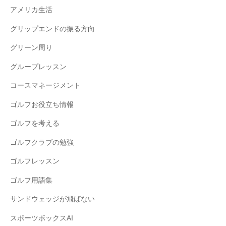
S
阪
アメリカ生活
T
E
グリップエンドの振る方向
P
グリーン周り
ゴ
グループレッスン
ル
フ
コースマネージメント
ス
ゴルフお役立ち情報
ク
ゴルフを考える
ー
ル
ゴルフクラブの勉強
大
ゴルフレッスン
阪
ゴルフ用語集
サンドウェッジが飛ばない
スポーツボックスAI