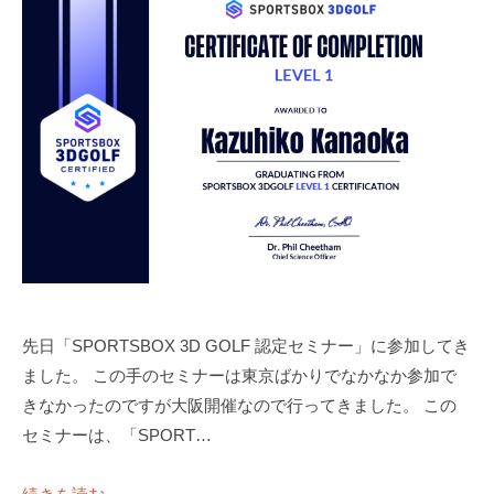
ラ
ツ
マ
イ
ー
ン
ス
マ
ツ
ン
修
ー
専
正
マ
門
マ
ン
（
専
ン
T
門
ツ
r
ゴ
ー
a
ル
c
マ
フ
k
ン
ス
M
専
先日「SPORTSBOX 3D GOLF 認定セミナー」に参加してき
ク
a
門
ー
ました。 この手のセミナーは東京ばかりでなかなか参加で
n
（
ル
4
きなかったのですが大阪開催なので行ってきました。 この
T
で
使
セミナーは、「SPORT…
す
用
r
）