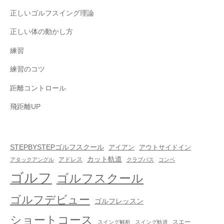
正しいゴルフスイング理論
正しい体の動かし方
練習
練習のコツ
距離コントロール
飛距離UP
STEPBYSTEPゴルフスクール
アイアン
アウトサイドイン
カット軌道
アドレス
アタックアングル
クラブパス
コンペ
ゴルフ
ゴルフスクール
ゴルフデビュー
ゴルフレッスン
ショートコース
スエー
スイング解析
スイング軌道