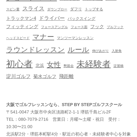
スライス
ダフリ
トップする
スピン量
ダウンブロー
ドライバー
トラックマン4
バックスイング
フック
フィッティング
フェースアングル
フェース面
プルフック
マナー
マンツーマンレッスン
ヘッドスピード
ラウンドレッスン
ルール
伸びあがり
入射角
初心者
未経験者
女性
北浜
懇親会
淀屋橋
淀川ゴルフ
飛距離
菊水ゴルフ
大阪でゴルフレッスンなら、STEP BY STEPゴルフスクール
〒541-0047 大阪市中央区淡路町2-1-1 堺筋千島ビル2F
TEL：080-7079-2716 営業日：月曜〜土曜・祝日 受付：
10:30〜21:00
北浜駅2分・堺筋本町駅4分・駅近の初心者・未経験者中心を対象