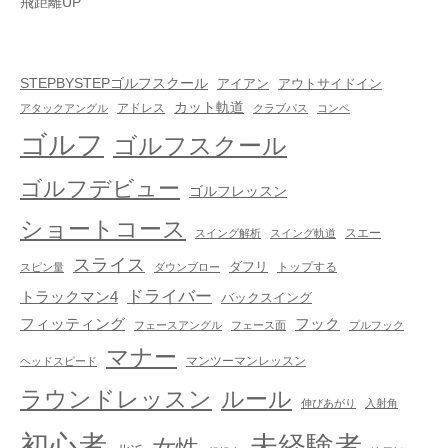
飛距離UP
STEPBYSTEPゴルフスクール
アイアン
アウトサイドイン
カット軌道
アドレス
アタックアングル
クラブパス
コンペ
ゴルフ
ゴルフスクール
ゴルフデビュー
ゴルフレッスン
ショートコース
スエー
スイング解析
スイング軌道
スライス
ダフリ
トップする
スピン量
ダウンブロー
ドライバー
トラックマン4
バックスイング
フック
フィッティング
フェースアングル
フェース面
プルフック
マナー
マンツーマンレッスン
ヘッドスピード
ラウンドレッスン
ルール
伸びあがり
入射角
初心者
未経験者