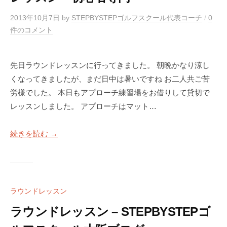
S
阪
T
2013年10月7日
by
STEPBYSTEPゴルフスクール代表コーチ
/
0
E
件のコメント
P
ゴ
先日ラウンドレッスンに行ってきました。 朝晩かなり涼し
ル
くなってきましたが、まだ日中は暑いですね お二人共ご苦
フ
労様でした。 本日もアプローチ練習場をお借りして貸切で
ス
レッスンしました。 アプローチはマット…
ク
ー
続きを読む →
ル
大
阪
ラウンドレッスン
ラウンドレッスン – STEPBYSTEPゴ