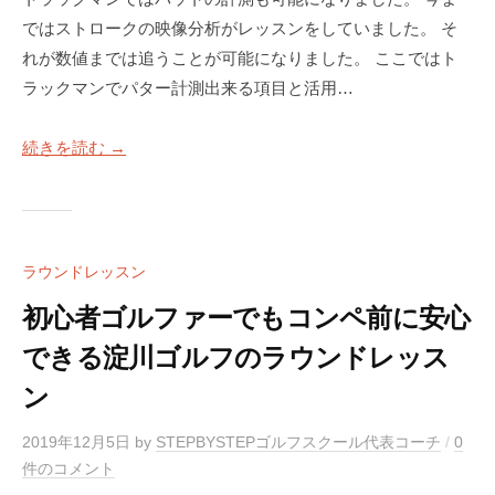
ラ
ツ
マ
ではストロークの映像分析がレッスンをしていました。 そ
イ
ー
ン
れが数値までは追うことが可能になりました。 ここではト
ス
マ
ツ
ラックマンでパター計測出来る項目と活用…
ン
修
ー
専
正
マ
門
続きを読む →
マ
ン
（
専
ン
T
門
ツ
r
ゴ
ー
a
ル
ラウンドレッスン
c
マ
フ
k
ン
初心者ゴルファーでもコンペ前に安心
ス
M
専
ク
できる淀川ゴルフのラウンドレッス
a
門
ー
n
ン
（
ル
4
T
で
使
2019年12月5日
by
STEPBYSTEPゴルフスクール代表コーチ
/
0
す
用
r
件のコメント
）