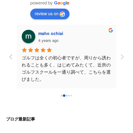
powered by
G
o
o
g
l
e
review us on
maho ochiai
4 years ago
レッス
ゴルフは全くの初心者ですが、周りから誘わ
こち
が伸び
れることも多く、はじめてみたくて、近所の
させ
たの
ゴルフスクールを一通り調べて、こちらを選
安で
かりや
びました。
てい
だくレ
先生が一から丁寧に教えてくださるので楽し
yo
いです。次のレッスンも楽しみです！こちら
ご時
！ラ
を選んで良かったです♪ 早く気持ちいいショ
確に
れから
ットをうてるように沢山通いたいと思いま
分か
た大阪
す。これからもよろしくお願いいたします。
です
ブログ最新記事
い致し