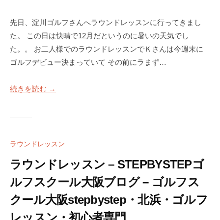
a
S
c
T
先日、淀川ゴルフさんへラウンドレッスンに行ってきまし
k
E
た。 この日は快晴で12月だというのに暑いの天気でし
M
P
た。。 お二人様でのラウンドレッスンでＫさんは今週末に
a
B
ゴルフデビュー決まっていて その前にラまず…
Y
n
S
4
続きを読む →
T
使
E
用
P
）
ゴ
S
ル
ラウンドレッスン
フ
T
ス
ラウンドレッスン – STEPBYSTEPゴ
E
ク
P
ルフスクール大阪ブログ – ゴルフス
ー
B
ル
クール大阪stepbystep・北浜・ゴルフ
Y
大
レッスン・初心者専門