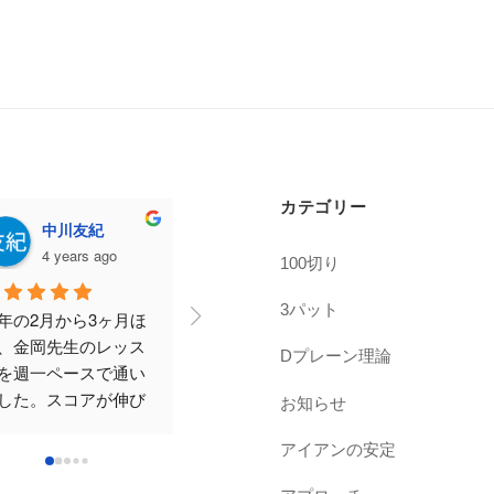
カテゴリー
maho ochiai
Amika
k
4 years ago
4 years ago
4
100切り
3パット
ルフは全くの初心者
こちらのコメントを見
職場に近
すが、周りから誘わ
て、体験に参加後入会
も良かっ
Dプレーン理論
ることも多く、はじ
させてもらいました。
ッスンに
てみたくて、近所の
運動経験がないので不
全くの初
お知らせ
ルフスクールを一通
安でしたが、コーチが
が、大変
調べて、こちらを選
優しいので楽しく通え
いただき
アイアンの安定
ました。
ています。
なれた！