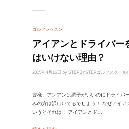
フ
ス
ク
ー
ゴルフレッスン
ル
アイアンとドライバー
大
はいけない理由？
阪
2019年4月16日
by
STEPBYSTEPゴルフスクー
皆様、アンアンは調子がいいのにドライバー
みの方は沢山いてるでしょう！ なぜアイア
いうとそれは！ アイアンとド…