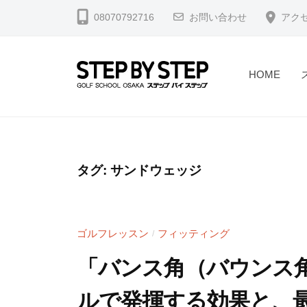
コ
北
08070792716
お問い合わせ
アク
ン
浜
テ
・
淀
ン
HOME
屋
ツ
【
北
橋
へ
浜
北
】
ス
駅
浜
ゴ
キ
2
・
ル
タグ:
サンドウェッジ
ッ
分
フ
淀
プ
・
ス
屋
堺
ラ
橋
ゴルフレッスン
フィッティング
/
筋
イ
】
本
ス
「バンス角（バウンス
ゴ
町
修
ルで発揮する効果と、
駅
正
ル