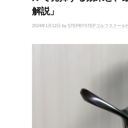
4
マ
フ
解説」
分
ン
ス
ツ
・
2024年1月12日
by
STEPBYSTEPゴルフスクー
ラ
ー
マ
イ
マ
ン
ス
ン
ツ
専
修
ー
門
マ
正
（
ン
マ
T
専
ン
r
門
ツ
a
ゴ
c
ー
ル
k
マ
フ
M
ン
ス
a