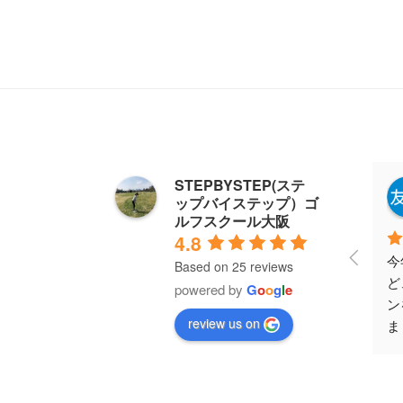
STEPBYSTEP(ステ
中川友紀
ップバイステップ）ゴ
4 years ago
ルフスクール大阪
4.8
今年の2月から3ヶ月ほ
ゴ
Based on 25 reviews
ど、金岡先生のレッス
で
powered by
G
o
o
g
l
e
ンを週一ペースで通い
れ
review us on
ました。スコアが伸び
め
悩み、110〜115位から
ゴ
上達できなかったので
り
すが、的確でロジカル
び