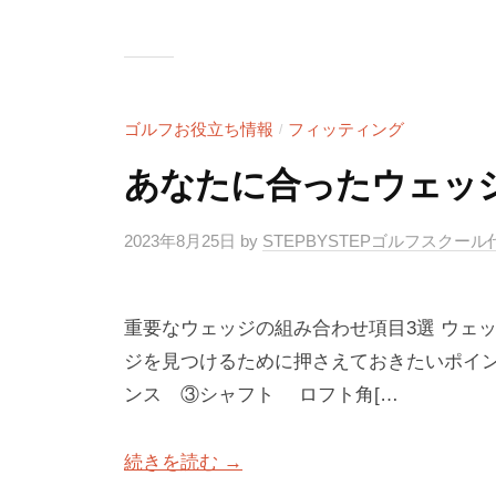
ル
）
フ
S
ス
T
ク
ゴルフお役立ち情報
フィッティング
E
/
ー
P
ル
あなたに合ったウェッ
B
大
阪
Y
2023年8月25日
by
STEPBYSTEPゴルフスクー
S
T
重要なウェッジの組み合わせ項目3選 ウェ
E
ジを見つけるために押さえておきたいポイ
P
ンス ③シャフト ロフト角[…
ゴ
ル
続きを読む →