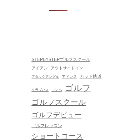
STEPBYSTEPゴルフスクール
 mana
三輪M
アイアン
アウトサイドイン
 years ago
5 years ago
カット軌道
アドレス
アタックアングル
ゴルフ
く、クチコミ
ゴルフ全くの初心者
クラブパス
コンペ
たので体験レ
で、体験レッスンに参
ゴルフスクール
伺いました。
加しました。
心者でした
とても分かりやすく、
ゴルフデビュー
丁寧に教えて
優しく教えて頂けまし
ゴルフレッスン
、1回で上手く
た。
ショートコース
と思えるくら
カメラが設置されてい