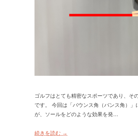
ク
専
n
ー
門
4
ル
（
使
で
用
T
す
）
r
S
a
T
c
E
k
P
M
B
Y
a
ゴルフはとても精密なスポーツであり、そ
S
n
です。 今回は「バウンス角（バンス角）」
T
4
が、ソールをどのような効果を発…
E
使
P
続きを読む →
用
ゴ