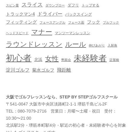
スライス
ダフリ
トップする
スピン量
ダウンブロー
ドライバー
トラックマン4
バックスイング
フック
フィッティング
フェースアングル
フェース面
プルフック
マナー
マンツーマンレッスン
ヘッドスピード
ラウンドレッスン
ルール
伸びあがり
入射角
初心者
未経験者
女性
北浜
懇親会
淀屋橋
淀川ゴルフ
飛距離
菊水ゴルフ
大阪でゴルフレッスンなら、STEP BY STEPゴルフスクール
〒541-0047 大阪市中央区淡路町2-1-1 堺筋千島ビル2F
TEL：080-7079-2716 営業日：月曜〜土曜・祝日 受付：
10:30〜21:00
北浜駅2分・堺筋本町駅4分・駅近の初心者・未経験者中心を対象