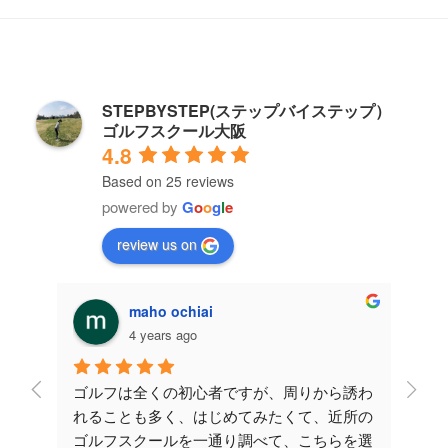
STEPBYSTEP(ステップバイステップ）
ゴルフスクール大阪
4.8
Based on 25 reviews
powered by
G
o
o
g
l
e
review us on
Amika
4 years ago
ら誘わ
こちらのコメントを見て、体験に参加後入会
職場
近所の
させてもらいました。運動経験がないので不
ッス
らを選
安でしたが、コーチが優しいので楽しく通え
全く