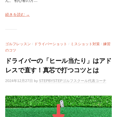
a
ん。 初心者の方…
S
c
T
k
続きを読む →
E
M
P
a
B
Y
n
S
4
ゴルフレッスン
ドライバーショット
ミスショット対策
練習
/
/
/
T
のコツ
使
E
用
ドライバーの「ヒール当たり」はアド
P
）
ゴ
レスで直す！真芯で打つコツとは
S
ル
フ
T
2024年12月27日
by
STEPBYSTEPゴルフスクール代表コーチ
ス
E
ク
P
ー
B
ル
Y
大