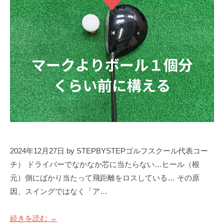
S
阪
T
E
P
ゴ
ル
フ
ス
ク
ー
ル
2024年12月27日 by STEPBYSTEPゴルフスクール代表コー
大
チ） ドライバーでなかなか芯に当たらない…ヒール（根
阪
元）側にばかり当たって飛距離をロスしている… その原
因、スイングではなく「ア…
続きを読む →