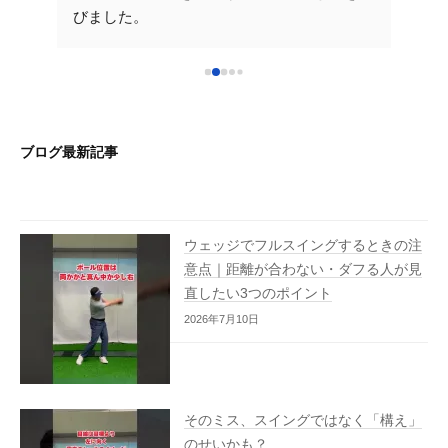
ています。
ただ
で楽し
you tube等でゴルフレッスンの視聴も出来る
い楽
こちら
ご時世ですが、自分のフォームをその場で的
いショ
確に、直ぐに直していただけますし、動画で
その
いま
分かりやすく説明していただけるのでお薦め
っと
ます。
です！
ドバ
ブログ最新記事
褒め
を保
映像
く大
ウェッジでフルスイングするときの注
意点｜距離が合わない・ダフる人が見
これ
直したい3つのポイント
2026年7月10日
そのミス、スイングではなく「構え」
のせいかも？