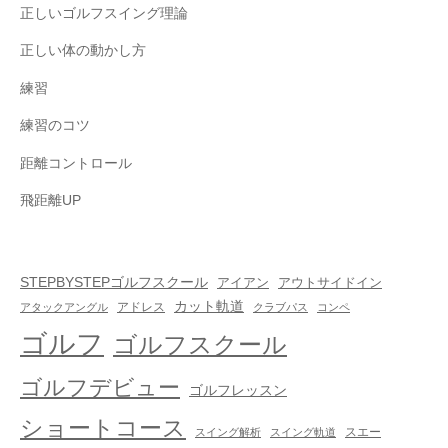
正しいゴルフスイング理論
正しい体の動かし方
練習
練習のコツ
距離コントロール
飛距離UP
STEPBYSTEPゴルフスクール
アイアン
アウトサイドイン
カット軌道
アドレス
アタックアングル
クラブパス
コンペ
ゴルフ
ゴルフスクール
ゴルフデビュー
ゴルフレッスン
ショートコース
スエー
スイング解析
スイング軌道