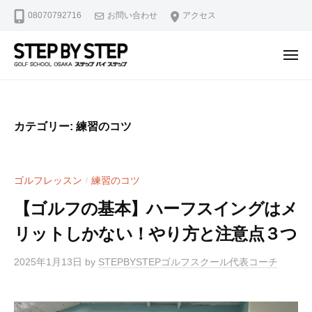
【
ュ
コ
08070792716
お問い合わせ
アクセス
北
ー
ン
浜
テ
・
メ
ン
淀
ニ
【
北
ュ
屋
ツ
ー
北
浜
橋
へ
駅
浜
】
ス
カテゴリー:
練習のコツ
2
ゴ
・
キ
分
ル
淀
ッ
・
フ
屋
プ
ゴルフレッスン
練習のコツ
/
堺
ス
橋
ラ
筋
【ゴルフの基本】ハーフスイングはメ
】
イ
本
リットしかない！やり方と注意点３つ
ゴ
ス
町
修
ル
駅
2025年1月13日
by
STEPBYSTEPゴルフスクール代表コーチ
正
4
フ
マ
分
ス
ン
・