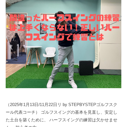
ラ
ツ
マ
イ
ー
ン
ス
マ
ツ
ン
修
ー
専
正
マ
門
マ
ン
（
専
ン
T
門
ツ
r
ゴ
ー
a
ル
c
マ
フ
k
ン
ス
M
専
ク
a
門
ー
n
（
ル
4
（2025年1月13日/11月22日リ by STEPBYSTEPゴルフスク
T
で
使
ール代表コーチ） ゴルフスイングの基本を見直し、安定し
す
用
r
た土台を築くために、 ハーフスイングの練習は欠かせませ
）