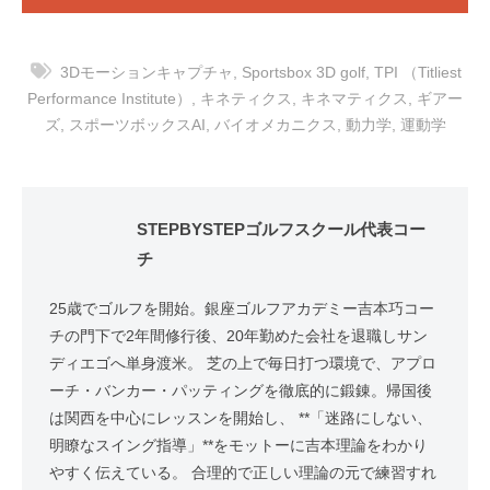
3Dモーションキャプチャ
,
Sportsbox 3D golf
,
TPI （Titliest
Performance Institute）
,
キネティクス
,
キネマティクス
,
ギアー
ズ
,
スポーツボックスAI
,
バイオメカニクス
,
動力学
,
運動学
STEPBYSTEPゴルフスクール代表コー
チ
25歳でゴルフを開始。銀座ゴルフアカデミー吉本巧コー
チの門下で2年間修行後、20年勤めた会社を退職しサン
ディエゴへ単身渡米。 芝の上で毎日打つ環境で、アプロ
ーチ・バンカー・パッティングを徹底的に鍛錬。帰国後
は関西を中心にレッスンを開始し、 **「迷路にしない、
明瞭なスイング指導」**をモットーに吉本理論をわかり
やすく伝えている。 合理的で正しい理論の元で練習すれ