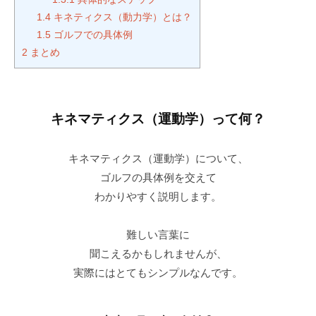
a
S
1.4
キネティクス（動力学）とは？
c
T
1.5
ゴルフでの具体例
k
E
2
まとめ
M
P
a
B
Y
n
S
キネマティクス（運動学）って何？
4
T
使
E
用
キネマティクス（運動学）について、
P
）
ゴルフの具体例を交えて
ゴ
S
わかりやすく説明します。
ル
フ
T
ス
難しい言葉に
E
ク
聞こえるかもしれませんが、
P
ー
実際にはとてもシンプルなんです。
B
ル
Y
大