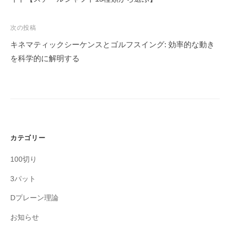
ビ
ゲ
次の投稿
ー
キネマティックシーケンスとゴルフスイング: 効率的な動き
シ
を科学的に解明する
ョ
ン
カテゴリー
100切り
3パット
Dプレーン理論
お知らせ