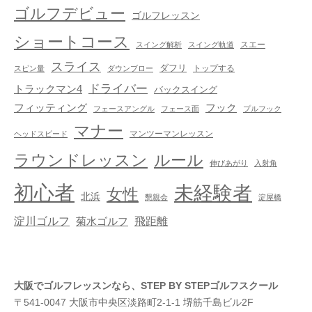
ゴルフデビュー
ゴルフレッスン
ショートコース
スエー
スイング解析
スイング軌道
スライス
ダフリ
トップする
スピン量
ダウンブロー
ドライバー
トラックマン4
バックスイング
フック
フィッティング
フェースアングル
フェース面
プルフック
マナー
マンツーマンレッスン
ヘッドスピード
ラウンドレッスン
ルール
伸びあがり
入射角
初心者
未経験者
女性
北浜
懇親会
淀屋橋
淀川ゴルフ
飛距離
菊水ゴルフ
大阪でゴルフレッスンなら、STEP BY STEPゴルフスクール
〒541-0047 大阪市中央区淡路町2-1-1 堺筋千島ビル2F