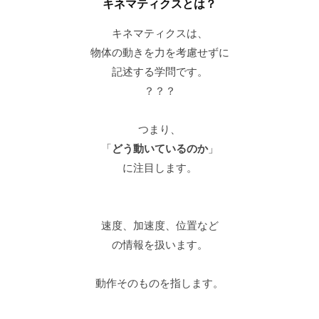
S
阪
キネマティクスとは？
T
キネマティクスは、
E
物体の動きを力を考慮せずに
P
記述する学問です。
ゴ
？？？
ル
フ
つまり、
ス
「
どう動いているのか
」
ク
に注目します。
ー
ル
大
速度、加速度、位置など
阪
の情報を扱います。
動作そのものを指します。