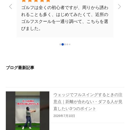
レッス
ゴルフは全くの初心者ですが、周りから誘わ
こち
が伸び
れることも多く、はじめてみたくて、近所の
させ
たの
ゴルフスクールを一通り調べて、こちらを選
安で
かりや
びました。
てい
だくレ
先生が一から丁寧に教えてくださるので楽し
yo
いです。次のレッスンも楽しみです！こちら
ご時
！ラ
を選んで良かったです♪ 早く気持ちいいショ
確に
れから
ットをうてるように沢山通いたいと思いま
分か
た大阪
す。これからもよろしくお願いいたします。
です
ブログ最新記事
い致し
ウェッジでフルスイングするときの注
意点｜距離が合わない・ダフる人が見
直したい3つのポイント
2026年7月10日