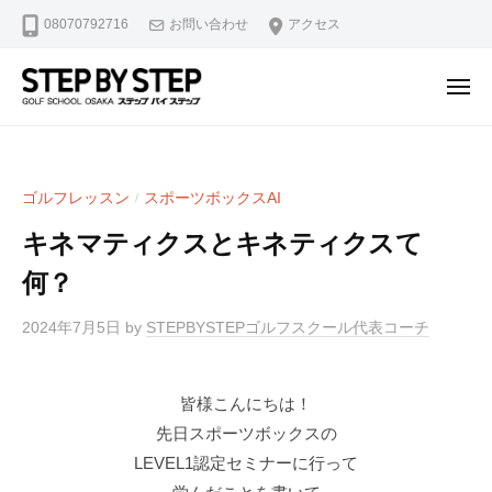
【
ュ
コ
08070792716
お問い合わせ
アクセス
北
ー
ン
浜
テ
・
メ
ン
淀
ニ
【
北
ュ
屋
ツ
ー
北
浜
橋
へ
駅
浜
】
ス
ゴルフレッスン
スポーツボックスAI
/
2
ゴ
・
キ
分
ル
キネマティクスとキネティクスて
淀
ッ
・
フ
屋
何？
プ
堺
ス
橋
ラ
筋
2024年7月5日
by
STEPBYSTEPゴルフスクール代表コーチ
】
イ
本
ゴ
ス
町
修
ル
駅
皆様こんにちは！
正
4
フ
先日スポーツボックスの
マ
分
ス
LEVEL1認定セミナーに行って
ン
・