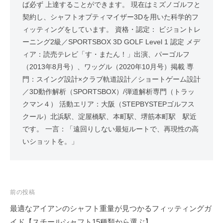
ば必ず 上達することができます。 現在はミズノゴルフと
契約し、シャフトオプティマイザー3Dを用いた科学的フ
ィッティングをしています。 資格・認定： ビジョントレ
ーニング2級／SPORTSBOX 3D GOLF Level 1 認定 メデ
ィア：読売テレビ「す・またん！」出演、パーゴルフ
（2013年8月号）、ワッグル（2020年10月号）掲載 専
門：スイング設計×クラブ軌道設計／ショートゲーム設計
／3D動作解析（SPORTSBOX）/弾道解析専門（トラッ
クマン４） 活動エリア：大阪（STEPBYSTEPゴルフス
クール）北浜駅、淀屋橋駅、本町駅、堺筋本町駅 駅近
です。 一言：「遠回りしない最短ルートで、再現性の高
いショットを。」
投
前の投稿
稿
最適なアイアンのシャフト重量が見つかるフィッティングガ
ナ
イド【スチールシャフト15種類から選ぶ】