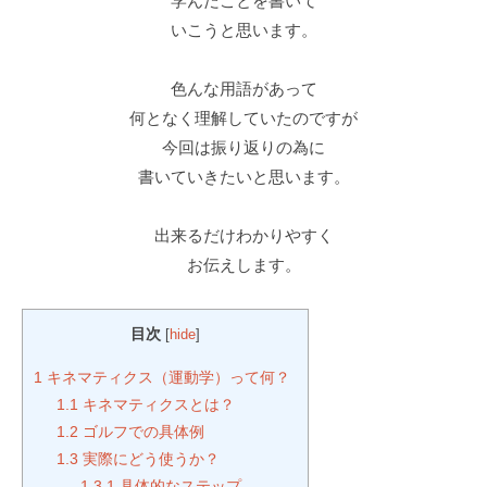
ラ
学んだことを書いて
ツ
マ
イ
いこうと思います。
ー
ン
ス
マ
ツ
ン
色んな用語があって
修
ー
専
何となく理解していたのですが
正
マ
門
今回は振り返りの為に
マ
ン
（
書いていきたいと思います。
専
ン
T
門
ツ
r
ゴ
出来るだけわかりやすく
ー
a
ル
お伝えします。
c
マ
フ
k
ン
ス
M
専
目次
[
hide
]
ク
a
門
ー
n
1
キネマティクス（運動学）って何？
（
ル
4
1.1
キネマティクスとは？
T
で
使
1.2
ゴルフでの具体例
す
用
r
1.3
実際にどう使うか？
）
1.3.1
具体的なステップ