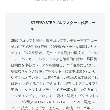
STEPBYSTEPゴルフスクール代表コー
チ
25歳でゴルフを開始。銀座ゴルフアカデミー吉本巧コー
チの門下で2年間修行後、20年勤めた会社を退職しサン
ディエゴへ単身渡米。 芝の上で毎日打つ環境で、アプロ
ーチ・バンカー・パッティングを徹底的に鍛錬。帰国後
は関西を中心にレッスンを開始し、 **「迷路にしない、
明瞭なスイング指導」**をモットーに吉本理論をわかり
やすく伝えている。 合理的で正しい理論の元で練習すれ
ば必ず 上達することができます。 現在はミズノゴルフと
契約し、シャフトオプティマイザー3Dを用いた科学的フ
ィッティングをしています。 資格・認定： ビジョントレ
ーニング2級／SPORTSBOX 3D GOLF Level 1 認定 メデ
ィア：読売テレビ「す・またん！」出演、パーゴルフ