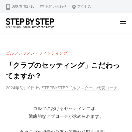
【
ュ
コ
08070792716
お問い合わせ
アクセス
北
ー
ン
浜
テ
・
メ
ン
淀
ニ
【
北
ュ
屋
ツ
ー
北
浜
橋
へ
駅
浜
】
ス
ゴルフレッスン
フィッティング
/
2
ゴ
・
キ
分
ル
「クラブのセッティング」こだわっ
淀
ッ
・
フ
屋
てますか？
プ
堺
ス
橋
ラ
筋
2024年5月10日
by
STEPBYSTEPゴルフスクール代表コーチ
】
イ
本
ゴ
ス
町
修
ル
駅
ゴルフにおけるセッティングは、
正
4
フ
戦略的なアプローチが求められます。
マ
分
ス
ン
・