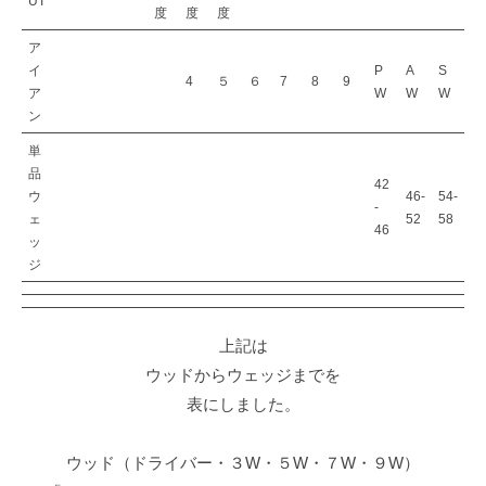
S
阪
UT
度
度
度
T
ア
E
イ
P
A
S
4
５
６
7
8
9
P
ア
W
W
W
ン
ゴ
ル
単
品
フ
42
ウ
46-
54-
-
ス
ェ
52
58
46
ク
ッ
ジ
ー
ル
大
上記は
阪
ウッドからウェッジまでを
表にしました。
ウッド（ドライバー・３W・５W・７W・９W）