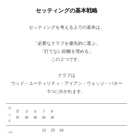
a
S
c
セッティングの基本戦略
T
k
E
M
P
セッティングを考える上での基本は、
a
B
Y
n
「必要なクラブを優先的に選ぶ」
S
4
「打てない距離を埋める」
T
使
この２つです。
E
用
P
）
クラブは
ゴ
S
ル
ウッド・ユーティリティ・アイアン・ウェッジ・パター
フ
T
5つに分かれます。
ス
E
ク
P
ウ
ー
D
３
５
７
9
ッ
B
R
W
W
W
W
ル
ド
Y
大
22
25
28