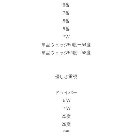
6番
7番
8番
9番
PW
単品ウェッジ50度ー54度
単品ウェッジ54度－58度
優しさ重視
ドライバー
５W
７W
25度
28度