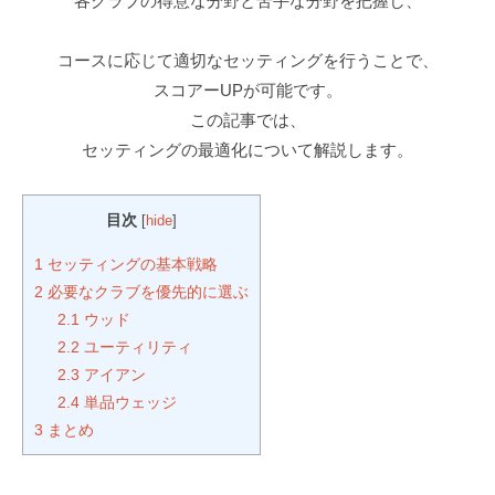
ラ
各クラブの得意な分野と苦手な分野を把握し、
ツ
マ
イ
ー
ン
ス
コースに応じて適切なセッティングを行うことで、
マ
ツ
ン
スコアーUPが可能です。
修
ー
専
この記事では、
正
マ
門
セッティングの最適化について解説します。
マ
ン
（
専
ン
T
門
ツ
r
目次
[
hide
]
ゴ
ー
a
1
セッティングの基本戦略
ル
c
マ
2
必要なクラブを優先的に選ぶ
フ
k
ン
2.1
ウッド
ス
M
専
2.2
ユーティリティ
ク
a
門
2.3
アイアン
ー
n
（
2.4
単品ウェッジ
ル
4
3
まとめ
T
で
使
す
用
r
）