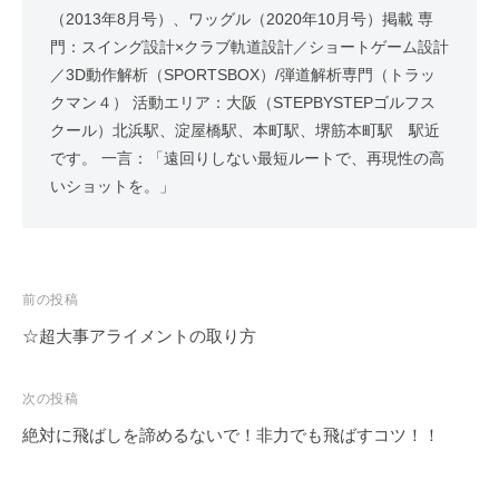
（2013年8月号）、ワッグル（2020年10月号）掲載 専
門：スイング設計×クラブ軌道設計／ショートゲーム設計
／3D動作解析（SPORTSBOX）/弾道解析専門（トラッ
クマン４） 活動エリア：大阪（STEPBYSTEPゴルフス
クール）北浜駅、淀屋橋駅、本町駅、堺筋本町駅 駅近
です。 一言：「遠回りしない最短ルートで、再現性の高
いショットを。」
投
前の投稿
稿
☆超大事アライメントの取り方
ナ
ビ
次の投稿
ゲ
絶対に飛ばしを諦めるないで！非力でも飛ばすコツ！！
ー
シ